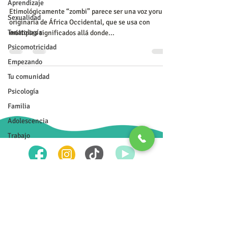
Aprendizaje
Etimológicamente “zombi” parece ser una voz yoruba,
Sexualidad
originaria de África Occidental, que se usa con
Tanatología
múltiples significados allá donde...
Psicomotricidad
Empezando
Tu comunidad
Psicoterapia Transpersonal
Psicología
984-8045-907
Familia
Adolescencia
Trabajo
Tu salud y la de tu familia es primero
Costos accesibles, facilidades de pago, aceptamos todas las
tarjetas de crédito​
Pregunta por nuestras promociones y paquete
Atención con previa cita.