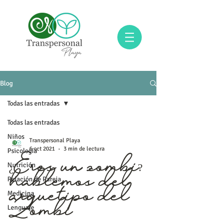
Blog
Todas las entradas
Todas las entradas
Niños
Transpersonal Playa
6 oct 2021
3 min de lectura
Psicología
Nutrición
¿Eres un zombi?
Relación de Pareja
hablemos del
Medicina
arquetipo del
Lenguaje
Zombi