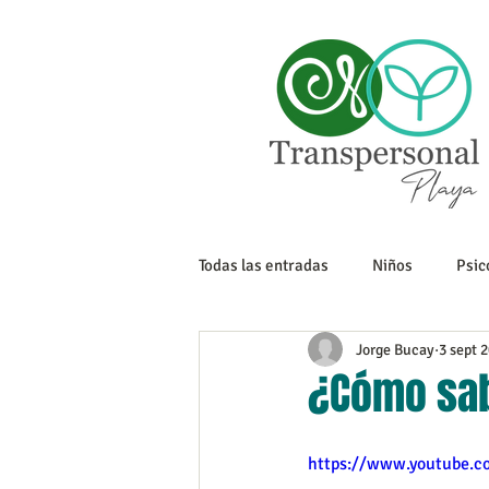
Todas las entradas
Niños
Psic
Jorge Bucay
3 sept 
Sexualidad
Tanatología
¿Cómo sab
Adolescencia
Trabajo
https://www.youtube.