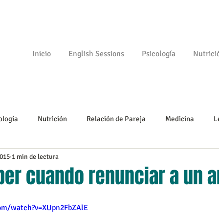
Inicio
English Sessions
Psicología
Nutrici
ología
Nutrición
Relación de Pareja
Medicina
L
2015
1 min de lectura
Psicomotricidad
Empezando
Tu comunidad
Psicologí
er cuando renunciar a un 
com/watch?v=XUpn2FbZAlE