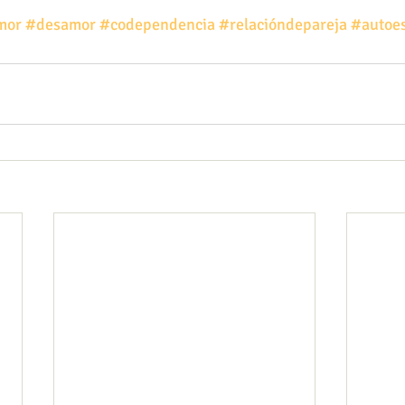
mor
#desamor
#codependencia
#relacióndepareja
#autoe