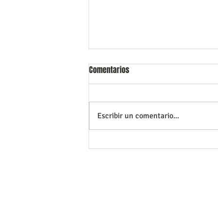
Comentarios
Escribir un comentario...
La importancia del diagnóstico
temprano
Tu salud y la de tu familia
Costos accesibles, facilidades de pago, ac
tarjetas de crédito​
Pregunta por nuestras promociones y paqu