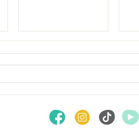
Importancia del Trabajo
¿Por 
Multidisciplinario en el
en el
Tratamiento de Trastornos:
Psiquiatría y Psicología
 es primero
eptamos todas las
ete