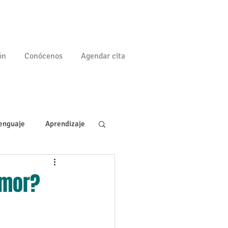
ón
Conócenos
Agendar cita
enguaje
Aprendizaje
a
Familia
amor?