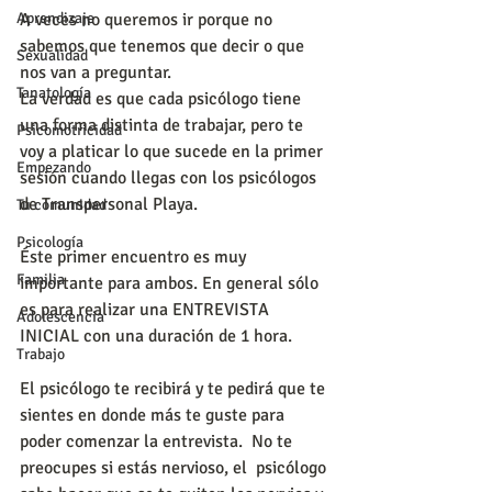
Aprendizaje
A veces no queremos ir porque no 
sabemos que tenemos que decir o que 
Sexualidad
nos van a preguntar.
Tanatología
La verdad es que cada psicólogo tiene 
una forma distinta de trabajar, pero te 
Psicomotricidad
voy a platicar lo que sucede en la primer 
Empezando
sesión cuando llegas con los psicólogos 
de Transpersonal Playa.
Tu comunidad
Psicología
Éste primer encuentro es muy 
Familia
importante para ambos. En general sólo 
es para realizar una ENTREVISTA 
Adolescencia
INICIAL con una duración de 1 hora.
Trabajo
El psicólogo te recibirá y te pedirá que te 
sientes en donde más te guste para 
poder comenzar la entrevista.  No te 
preocupes si estás nervioso, el  psicólogo 