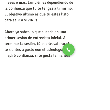
meses o más, también es dependiendo de 
la confianza que tu te tengas a ti mismo. 
El objetivo último es que tu estés listo 
para salir a VIVIR!!! 
Ahora ya sabes lo que sucede en una 
primer sesión de entrevista inicial. Al 
terminar la sesión, tú podrás valorar si 
te sientes a gusto con el psicólogo, si te 
inspiró confianza, si te gusta la manera 
de trabajar y si estás listo para comenzar 
tu proceso terapéutico.
Recuerda: "Todo lo que deseas, está al 
otro lado del miedo"
La decisión está en tus manos....