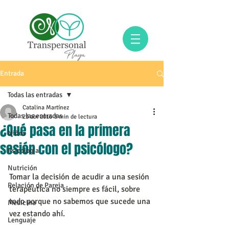
Entrada
Todas las entradas
Catalina Martínez
Todas las entradas
23 abr 2016
3 min de lectura
¿Qué pasa en la primera
Niños
sesión con el psicólogo?
Psicología
Nutrición
Tomar la decisión de acudir a una sesión 
Relación de Pareja
terapéutica no siempre es fácil, sobre 
todo porque no sabemos que sucede una 
Medicina
vez estando ahí.
Lenguaje