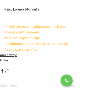
Psic. Lorena Murrieta
#inteligencia
#inteligenciasmúltiples
#niñosycalificaciones
#estilosdeaprendizaje
#problemasdeaprendizaje
#aprendizaje
#ayudaparalosniños
Aprendizaje
Niños
Entradas recientes
Ver todo