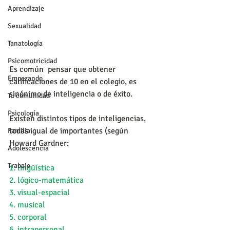
Aprendizaje
Sexualidad
Tanatología
Psicomotricidad
Es común  pensar que obtener 
Empezando
calificaciones de 10 en el colegio, es 
sinónimo de inteligencia o de éxito.
Tu comunidad
Psicología
Existen distintos tipos de inteligencias, 
todas igual de importantes (según 
Familia
Howard Gardner: 
Adolescencia
Trabajo
1. lingüística
2. lógico-matemática
3. visual-espacial
4. musical
5. corporal
6. intrapersonal