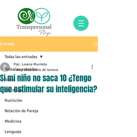
Entrada
Todas las entradas
Psic. Lorena Murrieta
Todas las entradas
3 may 2019
1 min de lectura
Si mi niño no saca 10 ¿Tengo
Niños
que estimular su inteligencia?
Psicología
Nutrición
Relación de Pareja
Medicina
Lenguaje