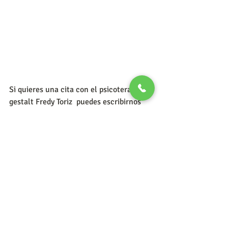
Si quieres una cita con el psicoterapeuta 
gestalt Fredy Toriz  puedes escribirnos 
haciendo click en este enlace:
https://bit.ly/PsicologoTranspersonalPla
ya
Recuerda que trabajamos con consultas 
presenciales en Playa del Carmen 
México y en línea a cualquier país de 
habla hispana.
984-804-5907