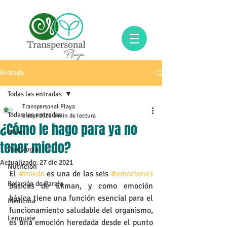
Entrada
Todas las entradas
Transpersonal Playa
Todas las entradas
8 sept 2021
3 min de lectura
¿Cómo le hago para ya no
Niños
tener miedo?
Psicología
Actualizado:
27 dic 2021
Nutrición
El 
#miedo
 es una de las seis 
#emociones
Relación de Pareja
básicas de Ekman, y como emoción 
básica tiene una función esencial para el 
Medicina
funcionamiento saludable del organismo, 
Lenguaje
es una emoción heredada desde el punto 