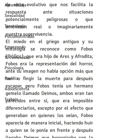
de vista evolutivo que nos facilita la 
Aprendizaje
respuesta ante situaciones 
Sexualidad
potencialmente peligrosas o que 
Tanatología
amenazan real o imaginariamente 
nuestra supervivencia. 
Psicomotricidad
El miedo en el griego antiguo y su 
Empezando
mitología se reconoce como Fobos 
(Φόβος), que era hijo de Ares y Afrodita, 
Tu comunidad
Fobos era la representación del horror, 
Psicología
ante su imagen no había opción más que 
huir o fingir la muerte para después 
Familia
escapar, pero Fobos tenía un hermano 
Adolescencia
gemelo llamado Deimos, ambos eran tan 
Trabajo
parecidos entre sí, que era imposible 
diferenciarlos, excepto por el efecto que 
generaban en quienes los veían, Fobos 
aparecía de manera inicial, haciendo huir 
a quien se le ponía en frente y después 
llegaba Deimos que horrorizaba con la 