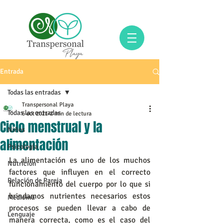
Entrada
Todas las entradas
Transpersonal Playa
Todas las entradas
6 oct 2021
2 min de lectura
Ciclo menstrual y la
Niños
alimentación
Psicología
La alimentación es uno de los muchos 
Nutrición
factores que influyen en el correcto 
Relación de Pareja
funcionamiento del cuerpo por lo que si 
brindamos nutrientes necesarios estos 
Medicina
procesos se pueden llevar a cabo de 
Lenguaje
manera correcta, como es el caso del 