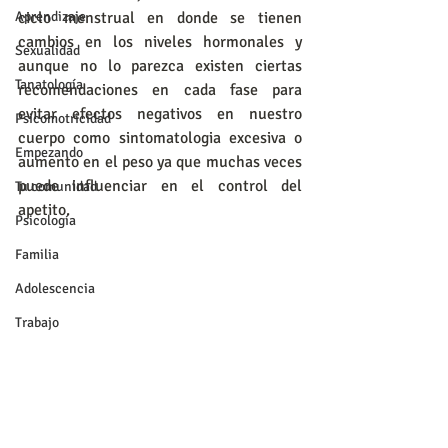
Aprendizaje
ciclo menstrual en donde se tienen 
cambios en los niveles hormonales y 
Sexualidad
aunque no lo parezca existen ciertas 
Tanatología
recomendaciones en cada fase para 
evitar efectos negativos en nuestro 
Psicomotricidad
cuerpo como sintomatologia excesiva o 
Empezando
aumento en el peso ya que muchas veces 
puede influenciar en el control del 
Tu comunidad
apetito.
Psicología
Familia
Adolescencia
Trabajo