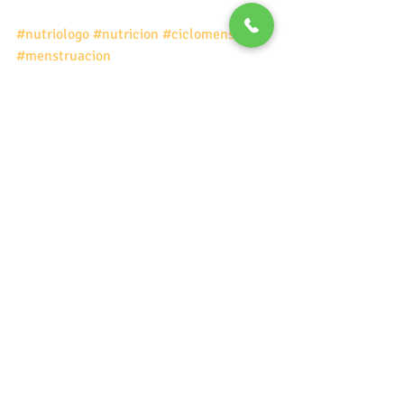
#nutriologo
#nutricion
#ciclomenstrual
#menstruacion
#alimentacionenmujeres
#ciclomenstrualyalimentacion
nutricion
autoconocimiento
mujeres
nutrición en mujeres
ciclo menstrual
Nutrición
Entradas recientes
Ver todo