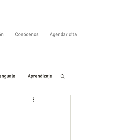
ón
Conócenos
Agendar cita
enguaje
Aprendizaje
a
Familia