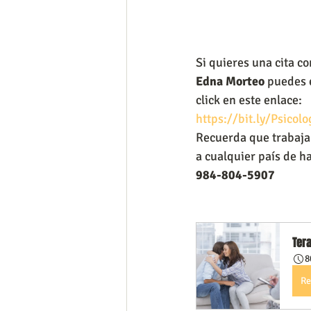
Si quieres una cita co
Edna Morteo 
puedes 
click en este enlace:
https://bit.ly/Psicol
Recuerda que trabaja 
a cualquier país de h
984-804-5907
Tera
8
Re