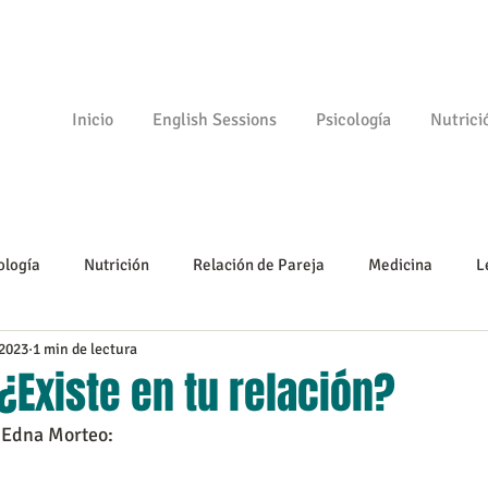
Inicio
English Sessions
Psicología
Nutrici
ología
Nutrición
Relación de Pareja
Medicina
L
 2023
1 min de lectura
Psicomotricidad
Empezando
Tu comunidad
Psicologí
¿Existe en tu relación?
 Edna Morteo: 