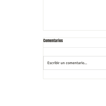
Comentarios
Escribir un comentario...
La importancia del diagnóstico
temprano
transpersonalplaya@gmail.com