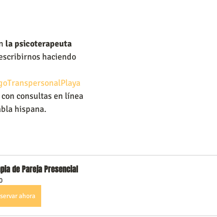
n 
la psicoterapeuta 
escribirnos haciendo 
ogoTranspersonalPlaya
con consultas en línea 
abla hispana.
pia de Pareja Presencial
0
servar ahora