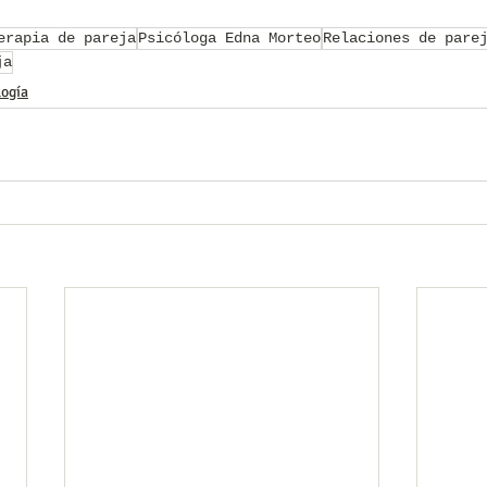
erapia de pareja
Psicóloga Edna Morteo
Relaciones de pare
ja
logía