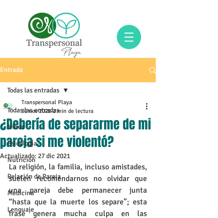
Entrada
Todas las entradas
Transpersonal Playa
Todas las entradas
30 nov 2021
2 min de lectura
¿Debería de separarme de mi
Niños
pareja si me violentó?
Psicología
Actualizado:
27 dic 2021
Nutrición
La religión, la familia, incluso amistades, 
Relación de Pareja
suelen recomendarnos no olvidar que 
una pareja debe permanecer junta  
Medicina
“hasta que la muerte los separe”; esta 
Lenguaje
frase genera mucha culpa en las 