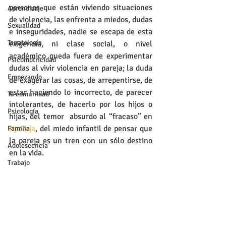
personas que están viviendo situaciones 
Aprendizaje
de violencia, las enfrenta a miedos, dudas 
Sexualidad
e inseguridades, nadie se escapa de esta 
Tanatología
exigencia, ni clase social, o nivel 
académico queda fuera de experimentar 
Psicomotricidad
dudas al vivir violencia en pareja; la duda 
Empezando
de exagerar las cosas, de arrepentirse, de 
estar haciendo lo incorrecto, de parecer 
Tu comunidad
intolerantes, de hacerlo por los hijos o 
Psicología
hijas, del temor  absurdo al “fracaso” en 
#pareja
, del miedo infantil de pensar que 
Familia
la pareja es un tren con un sólo destino 
Adolescencia
en la vida.
Trabajo