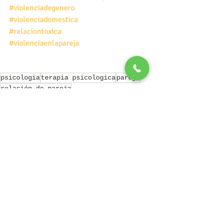
#violenciadegenero
#violenciadomestica
#relaciontoxica
#violenciaenlapareja
psicologia
terapia psicologica
pareja
relación de pareja
psicologo en playa del carmen
psicologo Fredy Toriz
violencia
Psicología
Relación de Pareja
Entradas recientes
Ver todo