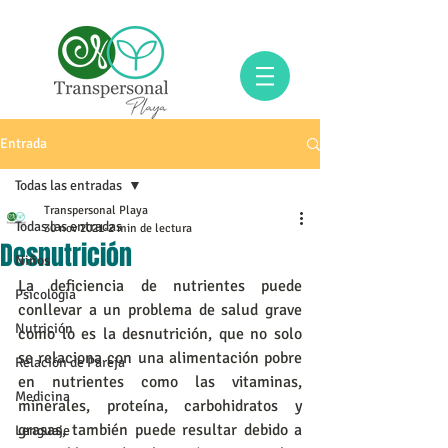
Entrada
Todas las entradas
Transpersonal Playa
Todas las entradas
30 nov 2021
2 min de lectura
Desnutrición
Niños
La deficiencia de nutrientes puede 
Psicología
conllevar a un problema de salud grave 
Nutrición
como lo es la desnutrición, que no solo 
se relaciona con una alimentación pobre 
Relación de Pareja
en nutrientes como las vitaminas, 
Medicina
minerales, proteína, carbohidratos y 
grasas, también puede resultar debido a 
Lenguaje