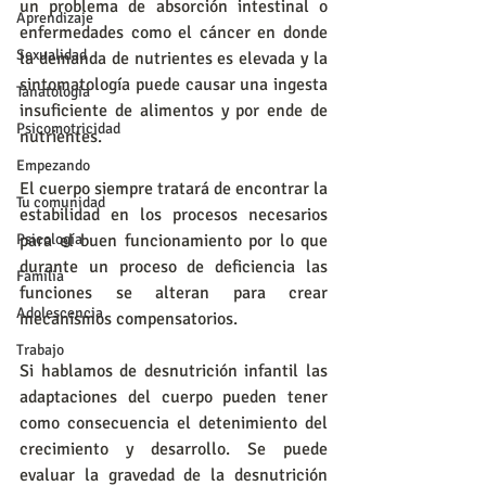
un problema de absorción intestinal o 
Aprendizaje
enfermedades como el cáncer en donde 
Sexualidad
la demanda de nutrientes es elevada y la 
sintomatología puede causar una ingesta 
Tanatología
insuficiente de alimentos y por ende de 
Psicomotricidad
nutrientes.
Empezando
El cuerpo siempre tratará de encontrar la 
Tu comunidad
estabilidad en los procesos necesarios 
Psicología
para el buen funcionamiento por lo que 
durante un proceso de deficiencia las 
Familia
funciones se alteran para crear 
Adolescencia
mecanismos compensatorios.
Trabajo
Si hablamos de desnutrición infantil las 
adaptaciones del cuerpo pueden tener 
como consecuencia el detenimiento del 
crecimiento y desarrollo. Se puede 
evaluar la gravedad de la desnutrición 