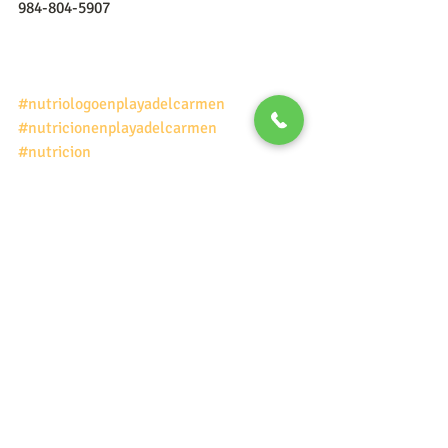
984-804-5907
#nutriologoenplayadelcarmen
#nutricionenplayadelcarmen
#nutricion
nutricion
nutriologo en playa del carmen
nutriologo en linea
Nutrición
Entradas recientes
Ver todo