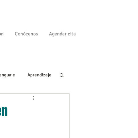
ón
Conócenos
Agendar cita
enguaje
Aprendizaje
a
Familia
en