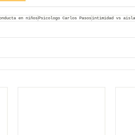
onducta en niños
Psicologo Carlos Pasos
intimidad vs aisl