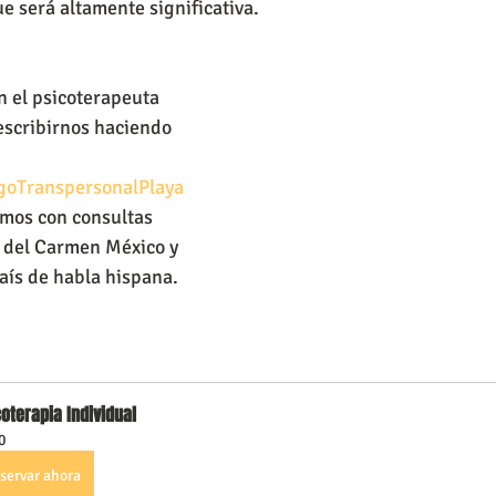
e será altamente significativa.
n el psicoterapeuta 
escribirnos haciendo 
ogoTranspersonalPlaya
mos con consultas 
 del Carmen México y 
país de habla hispana.
oterapia Individual
0
servar ahora