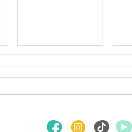
Importancia del Trabajo
“Jueg
Multidisciplinario en el
la De
Tratamiento de Trastornos:
Juven
Psiquiatría y Psicología
 es primero