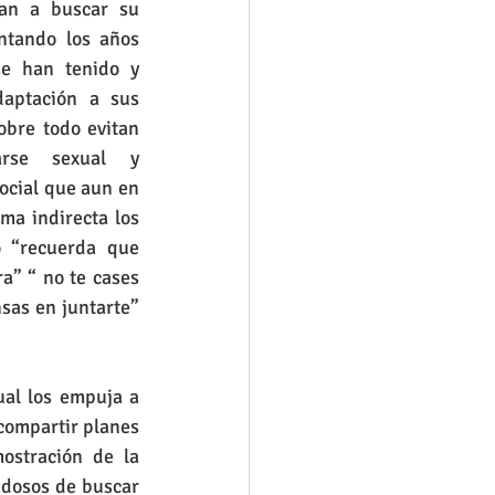
gan a buscar su 
ntando los años 
e han tenido y 
aptación a sus 
bre todo evitan 
arse sexual y 
ocial que aun en 
ma indirecta los 
 “recuerda que 
a” “ no te cases 
sas en juntarte” 
al los empuja a 
compartir planes 
stración de la 
dosos de buscar 