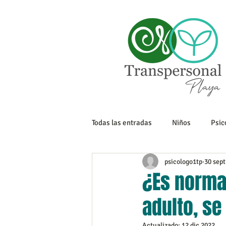
Todas las entradas
Niños
Psic
psicologo1tp
30 sept
Sexualidad
Tanatología
¿Es normal
adulto, se
Adolescencia
Trabajo
Actualizado:
12 dic 2022