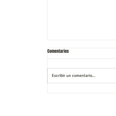
Comentarios
Escribir un comentario...
La importancia del diagnóstico
temprano
Tu salud y la de tu familia