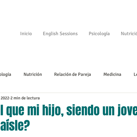
Inicio
English Sessions
Psicología
Nutrici
ología
Nutrición
Relación de Pareja
Medicina
L
 2022
2 min de lectura
Psicomotricidad
Empezando
Tu comunidad
Psicologí
 que mi hijo, siendo un jov
 aísle?