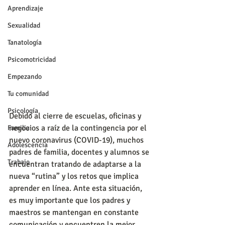
Aprendizaje
Sexualidad
Tanatología
Psicomotricidad
Empezando
Tu comunidad
Psicología
Debido al cierre de escuelas, oficinas y 
negocios a raíz de la contingencia por el 
Familia
nuevo coronavirus (COVID-19), muchos 
Adolescencia
padres de familia, docentes y alumnos se 
Trabajo
encuentran tratando de adaptarse a la 
nueva “rutina” y los retos que implica 
aprender en línea. Ante esta situación, 
es muy importante que los padres y 
maestros se mantengan en constante 
comunicación y encuentren la mejor 