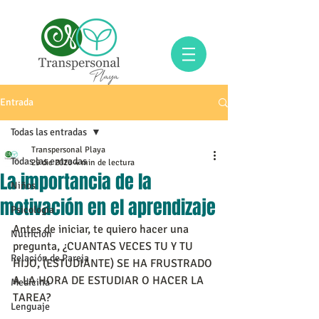
Entrada
Todas las entradas
Transpersonal Playa
Todas las entradas
29 dic 2020
4 min de lectura
La importancia de la
Niños
motivación en el aprendizaje
Psicología
Antes de iniciar, te quiero hacer una 
Nutrición
pregunta, ¿CUANTAS VECES TU Y TU 
Relación de Pareja
HIJO, (ESTUDIANTE) SE HA FRUSTRADO 
A LA HORA DE ESTUDIAR O HACER LA 
Medicina
TAREA?
Lenguaje