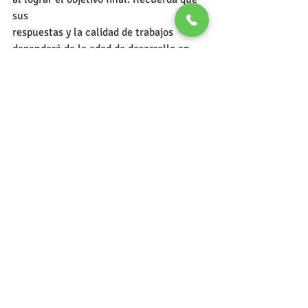
sus
respuestas y la calidad de trabajos 
dependerá de la edad de desarrollo en 
que se
encuentre.
5. Genera una comunicación positiva y 
asertiva, utiliza la paciencia, la 
tolerancia y el respeto.
Evita utilizar los regaños, gritos e 
insultos, nadie bajo esos términos 
aprende, en lugar de
eso, crea ideas en conjunto para realizar 
la actividad.
6. Estipula horarios donde puedas tener 
el tiempo y disposición de ofrecerle todo 
tu apoyo,
sabemos que tienes más cosas que 
hacer, una buena organización ayuda a 