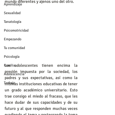
mundo diferentes y ajenos uno del otro. 
Aprendizaje
Sexualidad
Tanatología
Psicomotricidad
Empezando
Tu comunidad
Psicología
Los adolescentes tienen encima la 
Familia
presión impuesta por la sociedad, los 
Adolescencia
padres y sus expectativas, así como la 
Trabajo
mismas instituciones educativas de tener 
un grado académico universitario. Esto 
trae consigo el miedo al fracaso, que les 
hace dudar de sus capacidades y de su 
futuro y al que responden muchas veces 
evadiendo el tema y postergando la toma 