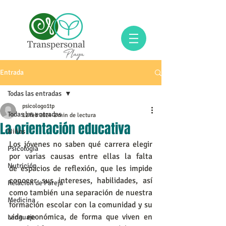
Entrada
Todas las entradas
psicologo1tp
Todas las entradas
12 feb 2024
2 min de lectura
La orientación educativa
Niños
Los jóvenes no saben qué carrera elegir 
Psicología
por varias causas entre ellas la falta 
Nutrición
de espacios de reflexión, que les impide 
conocer sus intereses, habilidades, así 
Relación de Pareja
como también una separación de nuestra 
Medicina
formación escolar con la comunidad y su 
vida económica, de forma que viven en 
Lenguaje