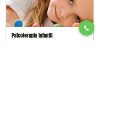
Psicoterapia Infantil
50
Reservar ahora
sembrando el cambio
Psicologo Carlos Pasos
Orientacion educativa
terapia de juego
Terapia infanto- adolescente
Niños
Aprendizaje