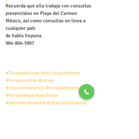
Recuerda que ella trabaja con consultas  
presenciales en Playa del Carmen 
México, así como consultas en línea a 
cualquier país
de habla hispana.
984-804-5907
#Terapiaenlinea
#psicologoenlinea
#terapiaonline
#pareja
#relacióndepareja
#terapiadepareja
#terapiadeparejaenlinea
#patronesdepareja
#relacionestoxicas
#relacionesdeparejasaludables
#amorsaludable
#amor
psicologia
terapia psicologica
terapia de pareja
pareja
terapia en linea
porque elijo el mismo tipo de parejas