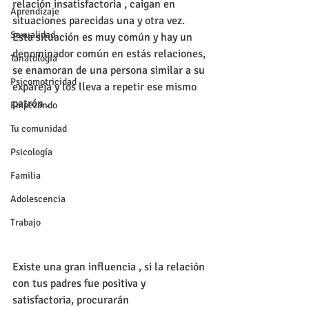
relación insatisfactoria , caigan en 
Aprendizaje
situaciones parecidas una y otra vez. 
Sexualidad
Esta situación es muy común y hay un 
denominador común en estás relaciones, 
Tanatología
se enamoran de una persona similar a su 
Psicomotricidad
expareja y los lleva a repetir ese mismo 
patrón .
Empezando
Tu comunidad
Psicología
Familia
Adolescencia
Trabajo
Existe una gran influencia , si la relación 
con tus padres fue positiva y 
satisfactoria, procurarán