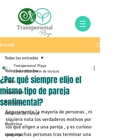
Entrada
Todas las entradas
Transpersonal Playa
Todas las entradas
29 dic 2020
2 min de lectura
¿Por qué siempre elijo el
Niños
mismo tipo de pareja
Psicología
sentimental?
Nutrición
Seguramente la mayoría de personas , ni 
Relación de Pareja
siquiera nota los verdaderos motivos por 
Medicina
los que eligen a una pareja , y es curioso 
que muchas personas tras terminar una 
Lenguaje