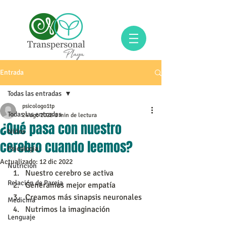
Entrada
Todas las entradas
psicologo1tp
Todas las entradas
24 ago 2022
1 min de lectura
¿Qué pasa con nuestro
Niños
cerebro cuando leemos?
Psicología
Actualizado:
12 dic 2022
Nutrición
Nuestro cerebro se activa 
Relación de Pareja
Generamos mejor empatía 
Creamos más sinapsis neuronales 
Medicina
Nutrimos la imaginación
Lenguaje