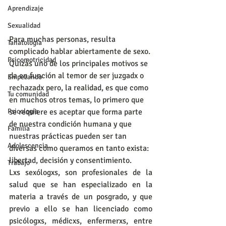
Aprendizaje
Sexualidad
Para muchas personas, resulta 
Tanatología
complicado hablar abiertamente de sexo. 
Psicomotricidad
Quizás uno de los principales motivos se 
da en función al temor de ser juzgadx o 
Empezando
rechazadx pero, la realidad, es que como 
Tu comunidad
en muchos otros temas, lo primero que 
se requiere es aceptar que forma parte 
Psicología
de nuestra condición humana y que 
Familia
nuestras prácticas pueden ser tan 
Adolescencia
diversas como queramos en tanto exista: 
libertad, decisión y consentimiento.
Trabajo
Lxs sexólogxs, son profesionales de la 
salud que se han especializado en la 
materia a través de un posgrado, y que 
previo a ello se han licenciado como 
psicólogxs, médicxs, enfermerxs, entre 