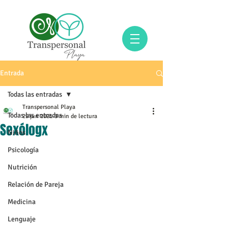
Entrada
Todas las entradas
Transpersonal Playa
Todas las entradas
29 jun 2021
3 min de lectura
Sexólogx
Niños
Psicología
Nutrición
Relación de Pareja
Medicina
Lenguaje