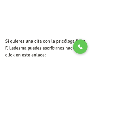
Si quieres una cita con la psicóloga Bety 
F. Ledesma puedes escribirnos haciendo 
click en este enlace:
https://bit.ly/PsicologoTranspersonalPla
ya
Recuerda que trabajamos con consultas 
presenciales en Playa del Carmen 
México y en línea a cualquier país de 
habla hispana.
984-804-5907
#sexologo
#sexualidad
#terapiasexologo