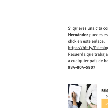
Si quieres una cita co
Hernández 
puedes es
click en este enlace:
https://bit.ly/Psicol
Recuerda que trabaja 
a cualquier país de h
984-804-5907
Psic
5
Re