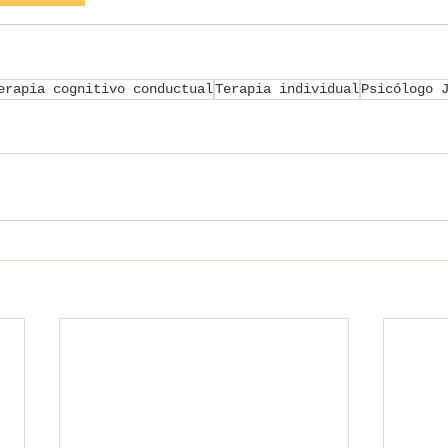
erapia cognitivo conductual
Terapia individual
Psicólogo 