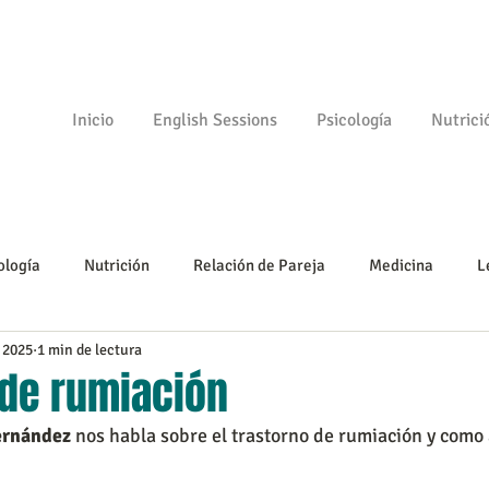
Inicio
English Sessions
Psicología
Nutrici
ología
Nutrición
Relación de Pareja
Medicina
L
 2025
1 min de lectura
Psicomotricidad
Empezando
Tu comunidad
Psicologí
 de rumiación
ernández
 nos habla sobre el trastorno de rumiación y como 