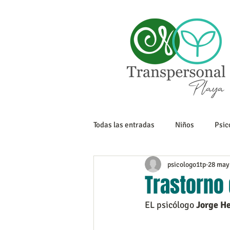
Todas las entradas
Niños
Psic
psicologo1tp
28 may
Sexualidad
Tanatología
Trastorno
EL psicólogo 
Jorge H
Adolescencia
Trabajo