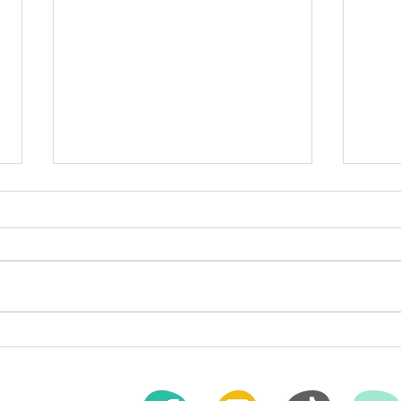
Importancia del Trabajo
Ejerc
Multidisciplinario en el
en la
Tratamiento de Trastornos:
Preve