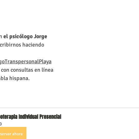
n
 el psicólogo Jorge 
cribirnos haciendo 
ogoTranspersonalPlaya
con consultas en línea 
abla hispana.
oterapia Individual Presencial
0
servar ahora