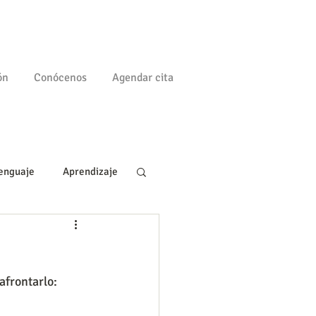
ón
Conócenos
Agendar cita
enguaje
Aprendizaje
a
Familia
afrontarlo: