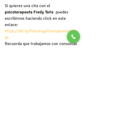
Si quieres una cita con el 
psicoterapeuta Fredy Toriz 
 puedes 
escribirnos haciendo click en este 
enlace:
https://bit.ly/PsicologoTranspersonalPla
ya
Recuerda que trabajamos con consultas 
presenciales en Playa del Carmen 
México y 
en línea a cualquier país de habla 
hispana.
984-804-5907.