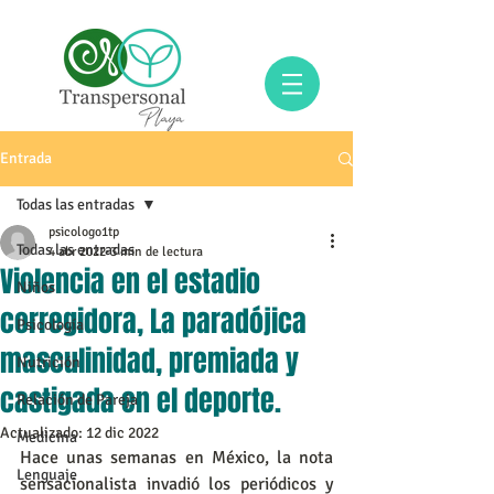
Entrada
Todas las entradas
psicologo1tp
Todas las entradas
4 abr 2022
3 min de lectura
Violencia en el estadio
Niños
corregidora, La paradójica
Psicología
masculinidad, premiada y
Nutrición
castigada en el deporte.
Relación de Pareja
Actualizado:
12 dic 2022
Medicina
Hace unas semanas en México, la nota 
Lenguaje
sensacionalista invadió los periódicos y 