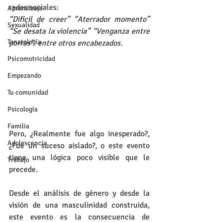
redes sociales: 
Aprendizaje
“Difícil de creer” “Aterrador momento” 
Sexualidad
“Se desata la violencia” “Venganza entre 
Tanatología
porras”  entre otros encabezados.
Psicomotricidad
Empezando
Tu comunidad
Psicología
Familia
Pero, ¿Realmente fue algo inesperado?, 
Adolescencia
¿Fue un suceso aislado?, o este evento 
tiene una lógica poco visible que le 
Trabajo
precede.
Desde el análisis de género y desde la 
visión de una masculinidad construida, 
este evento es la consecuencia de 