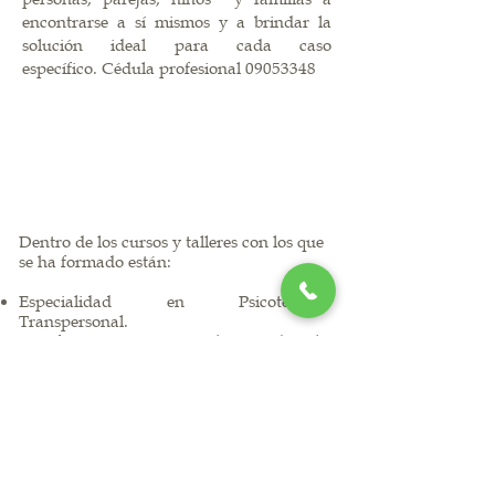
encontrarse a sí mismos y a brindar la
solución ideal para cada caso
específico.
Cédula profesional
09053348
Cursos y Talleres
con los que se ha preparado
Dentro de los cursos y talleres con los que
se ha formado están:
Especialidad en Psicoterapia
Transpersonal.
Certificación en Psicología de la
Alimentación
Especialidad en Psicogenealogía y
Sistemas familiares
Seminario de Heridas de la infancia y
Caracterología
Posgrado en desarrollo infantil basado en
metodología Psi puedo