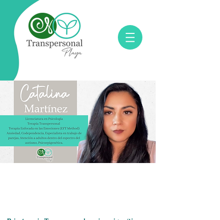
Quiero tomar una
consulta online con ella