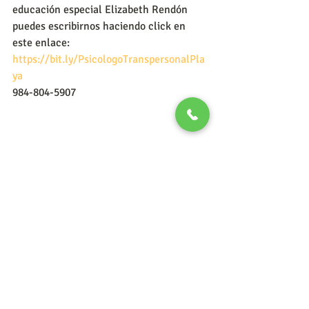
educación especial Elizabeth Rendón 
puedes escribirnos haciendo click en 
este enlace:
https://bit.ly/PsicologoTranspersonalPla
ya
984-804-5907
#inclusion
#integracionescolar
#necesidadeseducativasespeciales
#educacionespecial
#educacion
#autismo
#sindromededown
#escuelainclusiva
#educacioninclusiva
hijos
padres e hijos
educacion
educar a los hijos
educacion inclusiva
escuela inclusiva
buscar una escuela inclusiva