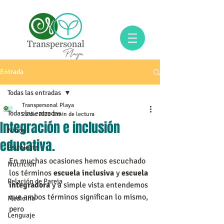
Entrada
Todas las entradas
Transpersonal Playa
Todas las entradas
28 dic 2020
2 min de lectura
Integración e inclusión
Niños
educativa.
Psicología
En muchas ocasiones hemos escuchado 
Nutrición
los términos 
escuela inclusiva
 y 
escuela 
Relación de Pareja
integradora
 y a simple vista entendemos 
que ambos términos significan lo mismo, 
Medicina
pero      
Lenguaje