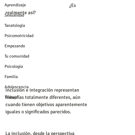
Aprendizaje
                                                     ¿Es 
realmente así?
Sexualidad
Tanatología
Psicomotricidad
Empezando
Tu comunidad
Psicología
Familia
Adolescencia
Inclusión e integración representan 
filosofías totalmente diferentes, aún 
Trabajo
cuando tienen objetivos aparentemente 
iguales o significados parecidos.
La inclusión, desde la perspectiva 