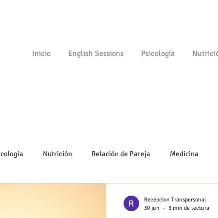
Inicio
English Sessions
Psicología
Nutrici
icología
Nutrición
Relación de Pareja
Medicina
Psicomotricidad
Empezando
Tu comunidad
Psicolo
Recepcion Transpersonal
30 jun
3 min de lectura