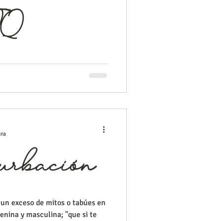
IQ
n por orientación sexual e
ntidad y calidad en los años de
ura
urbación
 un exceso de mitos o tabúes en
enina y masculina; "que si te