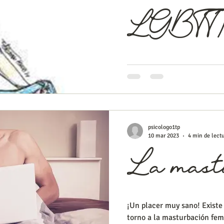
LGBTT
¿Sabías que la discriminació
identidad de género resta ca
vida de la víctima?...
psicologo1tp
10 mar 2023
4 min de lect
La mast
¡Un placer muy sano! Existe
torno a la masturbación fem