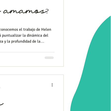
é amamos?
conocemos el trabajo de Helen
rá puntualizar la dinámica del
za y la profundidad de la
rebral ha surgido a través de la
spectos del amor romántico,
animales; y donde actualmente
se acerca al cuestionamiento
iología del amor romántico Surge
a
o