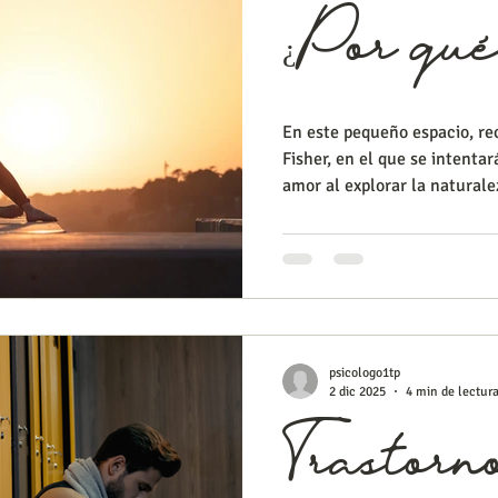
¿Por qu
En este pequeño espacio, re
Fisher, en el que se intenta
amor al explorar la naturale
biología, donde la química ce
evolución y en diferentes a
tanto en humanos como en 
se observa la dinámica que 
establecido. La química y b
de una necesidad fisio
psicologo1tp
2 dic 2025
4 min de lectur
Trastorn