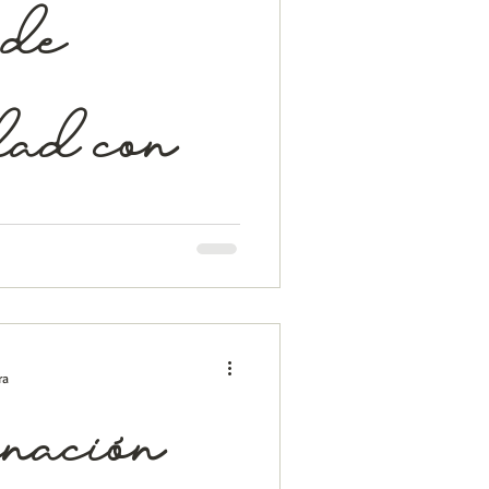
 de
dad con
s
 nuestros días sigue siendo un
 padres e hijos. Mucho tiene que
ra
inación