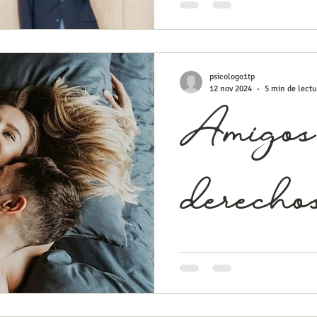
muchos de nosotros nos hem
momento o varios momentos 
psicologo1tp
12 nov 2024
5 min de lectu
Amigos 
derechos
“Consecuencias, ganancias y
con beneficios o “amigovios
que se utilizan para...