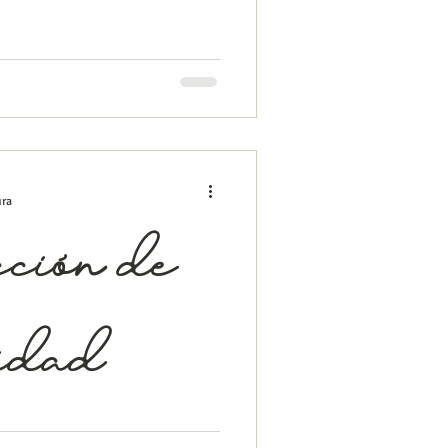
ño
n medio de algo que te gusta
luso compartir y de repente te
ura
cción de
tidad
temática es debido a que