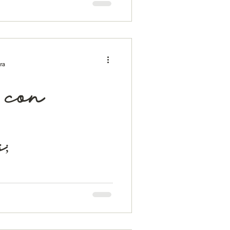
os cuestionado en algún
de...
ra
con
;
 pérdidas”. Amigo con derecho,
” son algunos de los conceptos