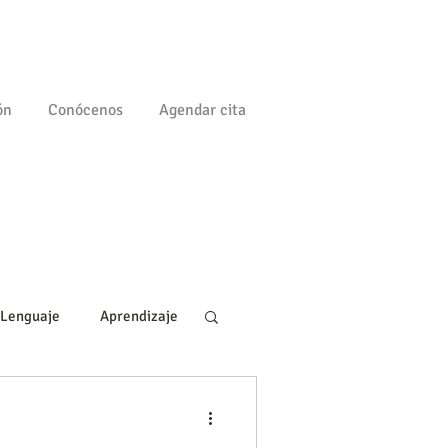
ón
Conócenos
Agendar cita
Lenguaje
Aprendizaje
gía
Familia