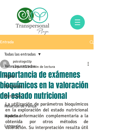
Entrada
Todas las entradas
psicologo1tp
Todas las entradas
12 jul 2023
2 min de lectura
Importancia de exámenes
Niños
bioquímicos en la valoración
Psicología
del estado nutricional
Nutrición
La utilización de parámetros bioquímicos 
Relación de Pareja
en la exploración del estado nutricional 
aporta información complementaria a la 
Medicina
obtenida por otros métodos de 
Lenguaje
valoración. Su interpretación resulta útil 