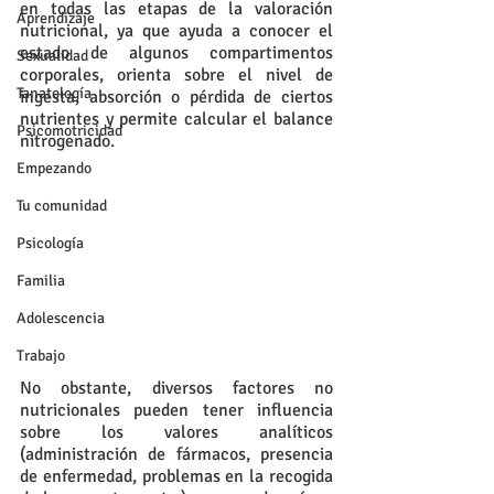
en todas las etapas de la valoración 
Aprendizaje
nutricional, ya que ayuda a conocer el 
estado de algunos compartimentos 
Sexualidad
corporales, orienta sobre el nivel de 
Tanatología
ingesta, absorción o pérdida de ciertos 
nutrientes y permite calcular el balance 
Psicomotricidad
nitrogenado. 
Empezando
Tu comunidad
Psicología
Familia
Adolescencia
Trabajo
No obstante, diversos factores no 
nutricionales pueden tener influencia 
sobre los valores analíticos 
(administración de fármacos, presencia 
de enfermedad, problemas en la recogida 