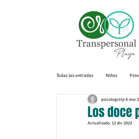
Todas las entradas
Niños
Psic
psicologo1tp
6 mar 
Sexualidad
Tanatología
Los doce 
Actualizado:
12 dic 2022
Adolescencia
Trabajo