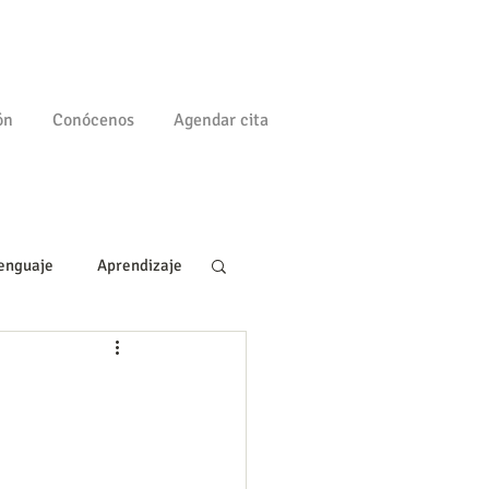
ón
Conócenos
Agendar cita
enguaje
Aprendizaje
a
Familia