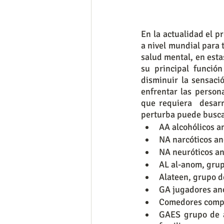
En la actualidad el 
a nivel mundial para 
salud mental, en esta
su principal funció
disminuir la sensaci
enfrentar las person
que requiera  desarr
perturba puede busca
AA alcohólicos a
NA narcóticos an
NA neuróticos a
AL al-anom, grup
Alateen, grupo d
GA jugadores anó
Comedores compu
GAES grupo de ay