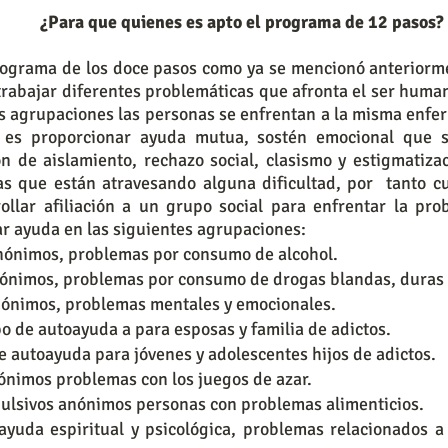
                   ¿Para que quienes es apto el programa de 12 pasos?
programa de los doce pasos como ya se mencionó anteriorme
trabajar diferentes problemáticas que afronta el ser human
s agrupaciones las personas se enfrentan a la misma enfe
n es proporcionar ayuda mutua, sostén emocional que se
ón de aislamiento, rechazo social, clasismo y estigmatiza
as que están atravesando alguna dificultad, por  tanto cu
ollar afiliación a un grupo social para enfrentar la prob
r ayuda en las siguientes agrupaciones:
nónimos, problemas por consumo de alcohol.
ónimos, problemas por consumo de drogas blandas, duras 
nónimos, problemas mentales y emocionales.
o de autoayuda a para esposas y familia de adictos.
e autoayuda para jóvenes y adolescentes hijos de adictos.
nimos problemas con los juegos de azar.
lsivos anónimos personas con problemas alimenticios.
uda espiritual y psicológica, problemas relacionados a l