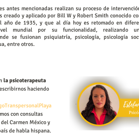
es antes mencionadas realizan su proceso de intervención
 creado y aplicado por Bill W y Robert Smith conocido com
l año de 1935, y que al día hoy es retomado en diferen
ivel mundial por su funcionalidad, realizando una
onde se fusionan psiquiatría, psicología, psicología soci
a, entre otros.
n 
la psicoterapeuta 
escribirnos haciendo 
ogoTranspersonalPlaya
mos con consultas 
a del Carmen México y
 país de habla hispana.