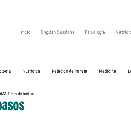
Inicio
English Sessions
Psicología
Nutrici
ología
Nutrición
Relación de Pareja
Medicina
L
2022
3 min de lectura
Psicomotricidad
Empezando
Tu comunidad
Psicologí
pasos