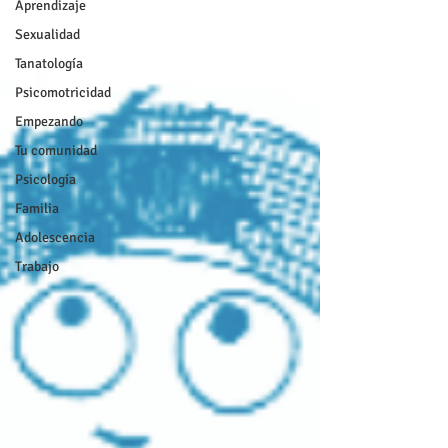
Aprendizaje
Sexualidad
Tanatología
Psicomotricidad
Empezando
Tu comunidad
Psicología
Familia
Adolescencia
Trabajo