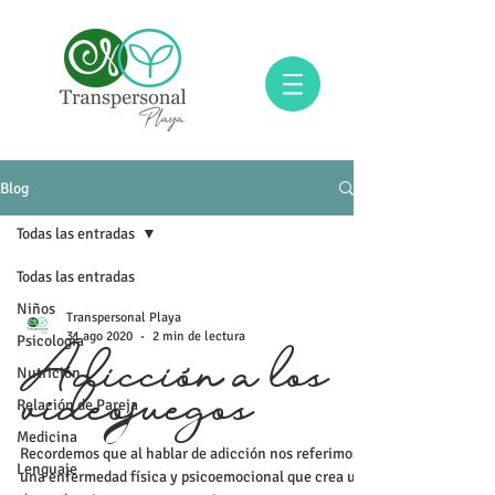
Blog
Todas las entradas
Todas las entradas
Niños
Transpersonal Playa
31 ago 2020
2 min de lectura
Psicología
Nutrición
Adicción a los
Relación de Pareja
videojuegos
Medicina
Recordemos que al hablar de adicción nos referimos a
Lenguaje
una enfermedad física y psicoemocional que crea una