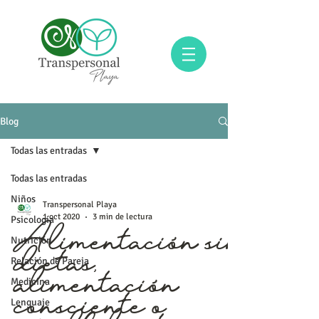
Blog
Todas las entradas
Todas las entradas
Niños
Transpersonal Playa
1 oct 2020
3 min de lectura
Psicología
Nutrición
Alimentación sin
Relación de Pareja
dietas,
Medicina
alimentación
Lenguaje
consciente o