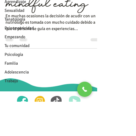
Aprendizaje
mindful eating
Sexualidad
En muchas ocasiones la decisión de acudir con un
Tanatología
nutriólogo es tomada con mucho cuidado debido a
Psicomotricidad
que la persona se guía en experiencias...
Empezando
Tu comunidad
Psicología
Psicoterapia Transpersonal
Familia
984-8045-907
Adolescencia
Trabajo
Tu salud y la de tu familia es primero
Costos accesibles, facilidades de pago, aceptamos todas las
tarjetas de crédito​
Pregunta por nuestras promociones y paquete