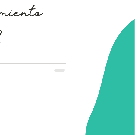
miento
es la manera en que nuestro
ión. Si quieres una cita con la