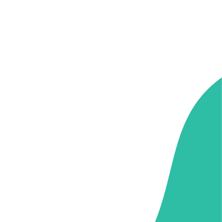
erapia Transpersonal
984-8045-907