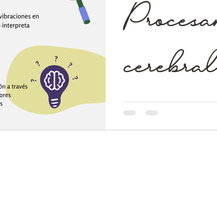
Procesa
cerebral
El procesamiento sensorial 
cerebro organiza la informac
licenciada en...