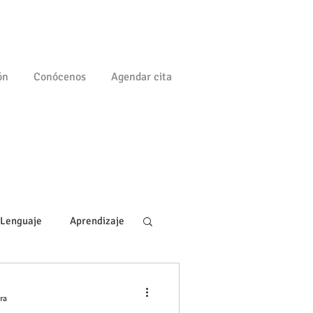
ón
Conócenos
Agendar cita
Lenguaje
Aprendizaje
gía
Familia
ra