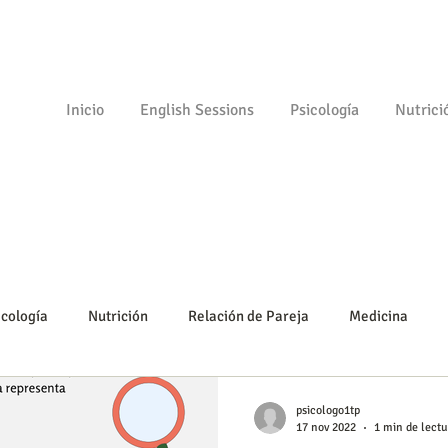
Inicio
English Sessions
Psicología
Nutrici
icología
Nutrición
Relación de Pareja
Medicina
Psicomotricidad
Empezando
Tu comunidad
Psicolo
psicologo1tp
17 nov 2022
1 min de lectu