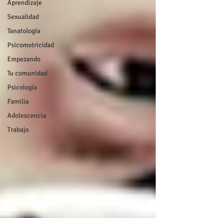
Aprendizaje
Sexualidad
Tanatología
Psicomotricidad
Empezando
Tu comunidad
Psicología
Familia
Adolescencia
Trabajo