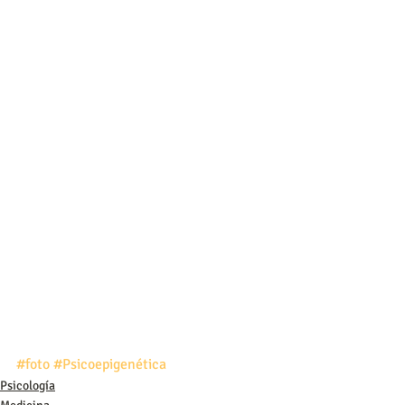
#foto
#Psicoepigenética
Psicología