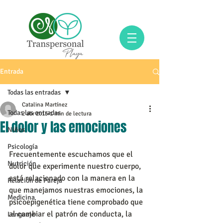
Entrada
Todas las entradas
Catalina Martínez
Todas las entradas
2 abr 2015
1 min de lectura
El dolor y las emociones
Niños
Psicología
Frecuentemente escuchamos que el 
Nutrición
dolor que experimente nuestro cuerpo, 
está relacionado con la manera en la 
Relación de Pareja
que manejamos nuestras emociones, la 
Medicina
psicoepigenética tiene comprobado que 
al cambiar el patrón de conducta, la 
Lenguaje