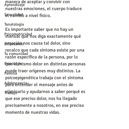
manera de aceptar y convivir con 
Aprendizaje
nuestras emociones, el cuerpo traduce 
Sexualidad
el cambio a nivel físico. 
Tanatología
Es importante saber que no hay un 
Psicomotricidad
manual que nos diga exactamente qué 
emoción nos causa tal dolor, sino 
Empezando
recalco que cada síntoma existe por una 
Tu comunidad
razón específica de la persona, por lo 
Psicología
que el mismo dolor en distintas personas 
puede traer orígenes muy distintos. La 
Familia
psicoepigenética trabaja con el síntoma 
Adolescencia
para entender el mensaje antes de 
eliminarlo y ayudarnos a saber porqué es 
Trabajo
que ese preciso dolor, nos ha llegado 
precisamente a nosotros, en ese preciso 
momento de nuestras vidas. 