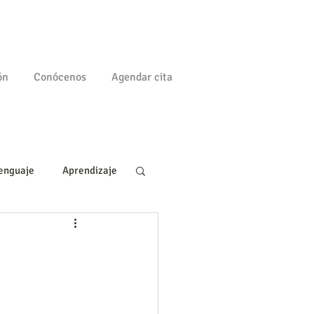
ón
Conócenos
Agendar cita
enguaje
Aprendizaje
a
Familia