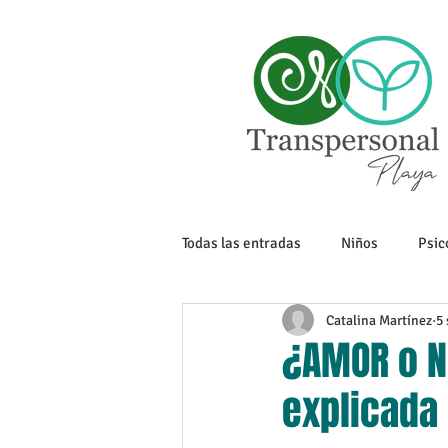
Todas las entradas
Niños
Psic
Catalina Martínez
5 
Sexualidad
Tanatología
¿AMOR o N
explicada 
Adolescencia
Trabajo