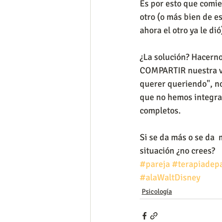
Es por esto que comie
otro (o más bien de es
ahora el otro ya le dió)
¿La solución? Hacern
COMPARTIR nuestra vi
querer queriendo", no
que no hemos integrad
completos. 
Si se da más o se da  
situación ¿no crees?
#pareja
#terapiadep
#alaWaltDisney
Psicología