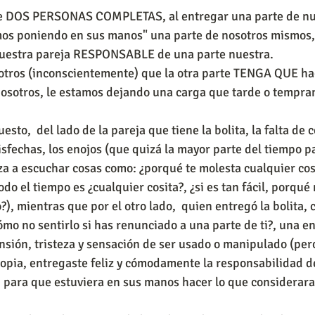
de DOS PERSONAS COMPLETAS, al entregar una parte de nue
amos poniendo en sus manos" una parte de nosotros mismos
uestra pareja RESPONSABLE de una parte nuestra. 
otros (inconscientemente) que la otra parte TENGA QUE hace
nosotros, le estamos dejando una carga que tarde o tempran
sto,  del lado de la pareja que tiene la bolita, la falta de
isfechas, los enojos (que quizá la mayor parte del tiempo p
a a escuchar cosas como: ¿porqué te molesta cualquier cosi
odo el tiempo es ¿cualquier cosita?, ¿si es tan fácil, porqué 
), mientras que por el otro lado,  quien entregó la bolita, 
cómo no sentirlo si has renunciado a una parte de ti?, una 
sión, tristeza y sensación de ser usado o manipulado (pero .
opia, entregaste feliz y cómodamente la responsabilidad d
, para que estuviera en sus manos hacer lo que considerara 