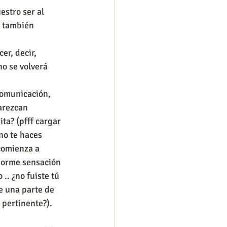
stro ser al 
, también 
r, decir, 
o se volverá 
 comunicación, 
arezcan 
ta? (pfff cargar 
no te haces 
comienza a 
enorme sensación 
. ¿no fuiste tú 
e una parte de 
pertinente?). 