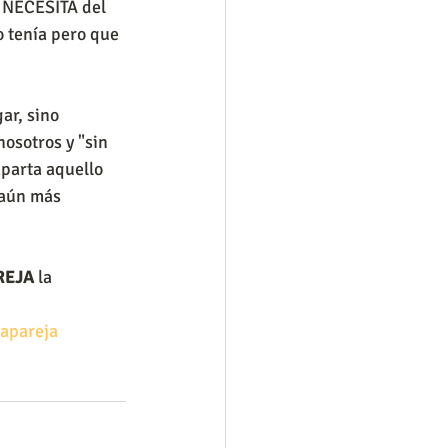
 NECESITA del 
o tenía pero que 
r, sino 
osotros y "sin 
parta aquello 
 aún más 
REJA
 la 
apareja