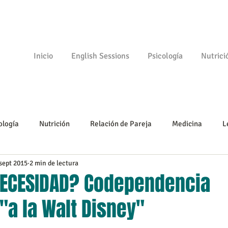
Inicio
English Sessions
Psicología
Nutrici
ología
Nutrición
Relación de Pareja
Medicina
L
sept 2015
2 min de lectura
Psicomotricidad
Empezando
Tu comunidad
Psicologí
ECESIDAD? Codependencia
"a la Walt Disney"