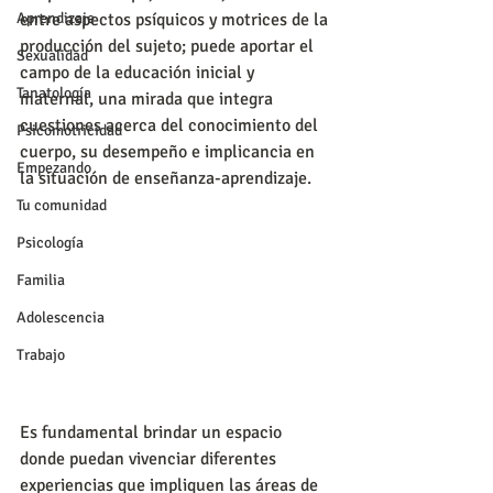
Aprendizaje
entre aspectos psíquicos y motrices de la 
producción del sujeto; puede aportar el 
Sexualidad
campo de la educación inicial y 
Tanatología
maternal, una mirada que integra 
cuestiones acerca del conocimiento del 
Psicomotricidad
cuerpo, su desempeño e implicancia en 
Empezando
la situación de enseñanza-aprendizaje.
Tu comunidad
Psicología
Familia
Adolescencia
Trabajo
Es fundamental brindar un espacio 
donde puedan vivenciar diferentes 
experiencias que impliquen las áreas de 