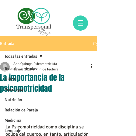
Entrada
Todas las entradas
Ana Quiroga Psicomotricista
Todas las entradas
11 nov 2017
3 min de lectura
La importancia de la
Niños
psicomotricidad
Psicología
Nutrición
Relación de Pareja
Medicina
La Psicomotricidad como disciplina se 
Lenguaje
ocupa del cuerpo, en tanto, articulación 