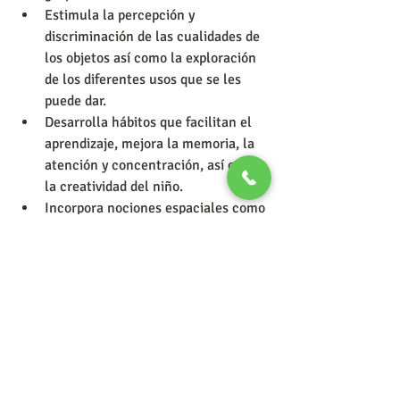
Estimula la percepción y 
discriminación de las cualidades de 
los objetos así como la exploración 
de los diferentes usos que se les 
puede dar.  
Desarrolla hábitos que facilitan el 
aprendizaje, mejora la memoria, la 
atención y concentración, así como 
la creatividad del niño.  
Incorpora nociones espaciales como 
arriba-abajo, a un lado-al otro lado, 
delante-detrás, cerca-lejos y otros 
más, a partir de su propio cuerpo.  
Ayuda a enfrentar ciertos temores, 
el niño fortalece no solo su cuerpo 
sino también su personalidad 
superando así ciertos miedos que 
antes lo acompañaban.  