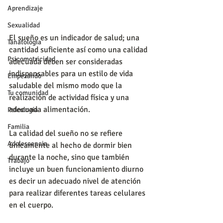
Aprendizaje
Sexualidad
El sueño es un indicador de salud; una 
Tanatología
cantidad suficiente así como una calidad 
Psicomotricidad
adecuada deben ser consideradas 
indispensables para un estilo de vida 
Empezando
saludable del mismo modo que la 
Tu comunidad
realización de actividad física y una 
adecuada alimentación.
Psicología
Familia
La calidad del sueño no se refiere 
Adolescencia
únicamente al hecho de dormir bien 
durante la noche, sino que también 
Trabajo
incluye un buen funcionamiento diurno 
es decir un adecuado nivel de atención 
para realizar diferentes tareas celulares 
en el cuerpo. 