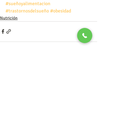
#sueñoyalimentacion
#trastornosdelsueño
#obesidad
Nutrición
Entradas recientes
Ver todo