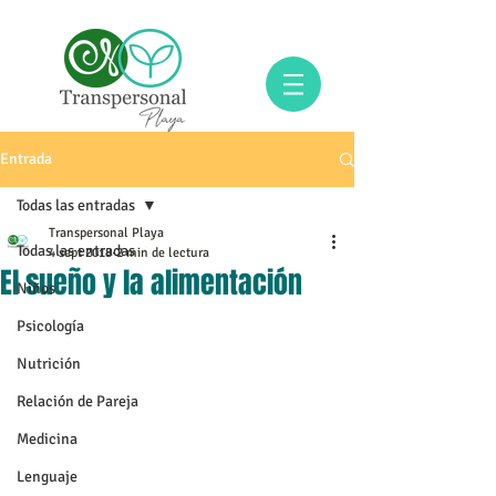
Entrada
Todas las entradas
Transpersonal Playa
Todas las entradas
4 sept 2018
2 min de lectura
El sueño y la alimentación
Niños
Psicología
Nutrición
Relación de Pareja
Medicina
Lenguaje