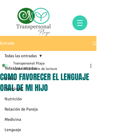
Entrada
Todas las entradas
Transpersonal Playa
Todas las entradas
11 dic 2018
4 min de lectura
COMO FAVORECER EL LENGUAJE
Niños
ORAL DE MI HIJO
Psicología
Nutrición
Relación de Pareja
Medicina
Lenguaje