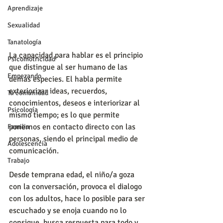
Aprendizaje
Sexualidad
Tanatología
La capacidad para hablar es el principio 
Psicomotricidad
que distingue al ser humano de las 
Empezando
demás especies. El habla permite 
exteriorizar ideas, recuerdos, 
Tu comunidad
conocimientos, deseos e interiorizar al 
Psicología
mismo tiempo; es lo que permite 
ponernos en contacto directo con las 
Familia
personas, siendo el principal medio de 
Adolescencia
comunicación.
Trabajo
Desde temprana edad, el niño/a goza 
con la conversación, provoca el dialogo 
con los adultos, hace lo posible para ser 
escuchado y se enoja cuando no lo 
consigue, busca respuesta para todo y 