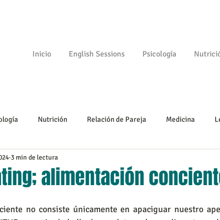
Inicio
English Sessions
Psicología
Nutrici
ología
Nutrición
Relación de Pareja
Medicina
L
024
3 min de lectura
Psicomotricidad
Empezando
Tu comunidad
Psicologí
ting; alimentación concient
ciente no consiste únicamente en apaciguar nuestro apet