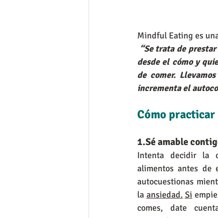
Mindful Eating es una
 “Se trata de prestar atención momento a momento a todo lo relacionado con la alimentación, 
desde el cómo y quie
de comer. Llevamos
incrementa el autoco
Cómo practicar 
1.Sé amable contig
Intenta decidir la 
alimentos antes de 
autocuestionas mient
la 
ansiedad.
Si
 empiez
comes, date cuenta