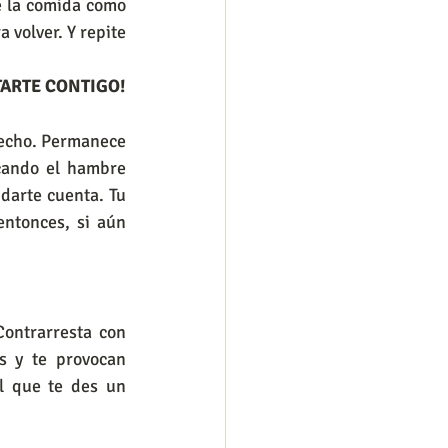
e la comida como 
 volver. Y repite 
TARTE CONTIGO!
fecho. Permanece 
cando el hambre 
darte cuenta. Tu 
ntonces, si aún 
ontrarresta con 
 y te provocan 
l que te des un 