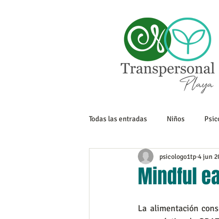
Todas las entradas
Niños
Psic
psicologo1tp
4 jun 2
Sexualidad
Tanatología
Mindful ea
Adolescencia
Trabajo
La alimentación cons