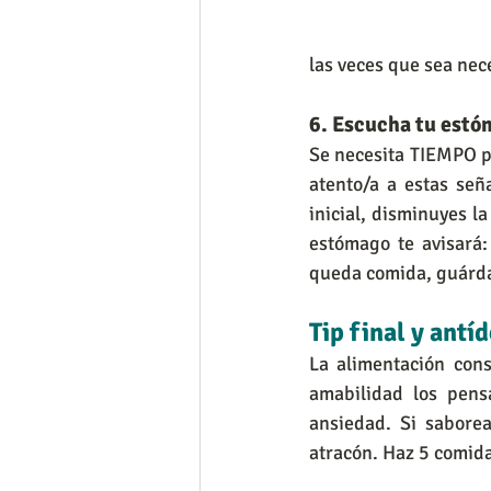
las veces que sea nece
6. Escucha tu est
Se necesita TIEMPO pa
atento/a a estas señ
inicial, disminuyes l
estómago te avisará:
queda comida, guárda
Tip final y antí
La alimentación cons
amabilidad los pens
ansiedad. Si sabore
atracón. Haz 5 comida