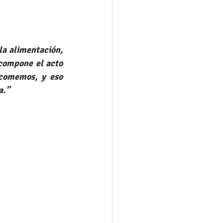
compone el acto 
comemos, y eso 
a.”