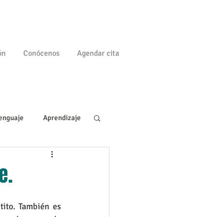
ón
Conócenos
Agendar cita
enguaje
Aprendizaje
a
Familia
e.
ito. También es 