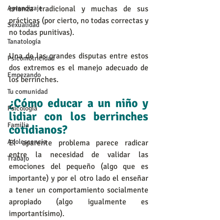
Aprendizaje
crianza tradicional y muchas de sus 
prácticas (por cierto, no todas correctas y 
Sexualidad
no todas punitivas).
Tanatología
Una de las grandes disputas entre estos 
Psicomotricidad
dos extremos es el manejo adecuado de 
Empezando
los berrinches.
Tu comunidad
¿Cómo educar a un niño y 
Psicología
lidiar con los berrinches 
Familia
cotidianos?
Adolescencia
El aparente problema parece radicar 
entre la necesidad de validar las 
Trabajo
emociones del pequeño (algo que es 
importante) y por el otro lado el enseñar 
a tener un comportamiento socialmente 
apropiado (algo igualmente es 
importantísimo).