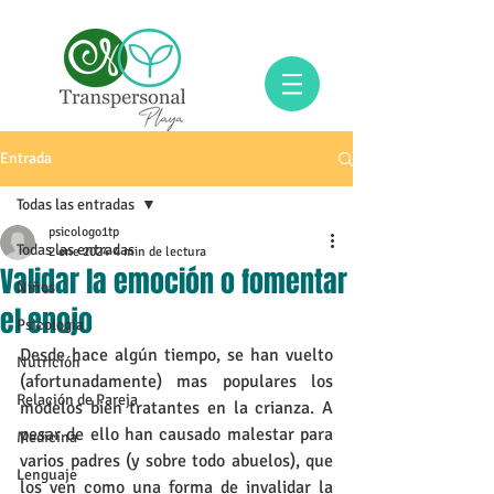
Entrada
Todas las entradas
psicologo1tp
Todas las entradas
2 ene 2024
4 min de lectura
Validar la emoción o fomentar
Niños
el enojo
Psicología
Desde hace algún tiempo, se han vuelto 
Nutrición
(afortunadamente) mas populares los 
Relación de Pareja
modelos bien tratantes en la crianza. A 
pesar de ello han causado malestar para 
Medicina
varios padres (y sobre todo abuelos), que 
Lenguaje
los ven como una forma de invalidar la 