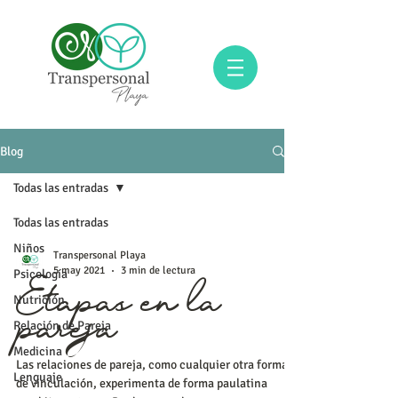
Blog
Todas las entradas
Todas las entradas
Niños
Transpersonal Playa
5 may 2021
3 min de lectura
Psicología
Nutrición
Etapas en la
Relación de Pareja
pareja
Medicina
Las relaciones de pareja, como cualquier otra forma
Lenguaje
de vinculación, experimenta de forma paulatina