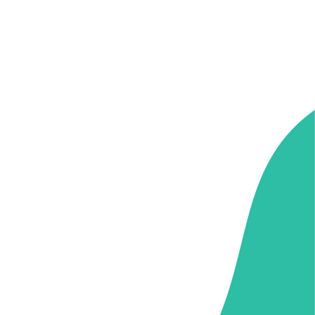
erapia Transpersonal
984-8045-907