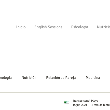
Inicio
English Sessions
Psicología
Nutrici
icología
Nutrición
Relación de Pareja
Medicina
Psicomotricidad
Empezando
Tu comunidad
Psicolo
Transpersonal Playa
15 jun 2021
2 min de lectu