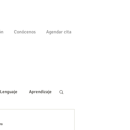
ón
Conócenos
Agendar cita
Lenguaje
Aprendizaje
gía
Familia
ra