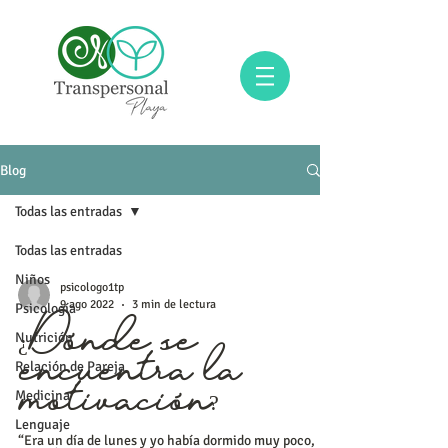
Blog
Todas las entradas
Todas las entradas
Niños
psicologo1tp
9 ago 2022
3 min de lectura
Psicología
Nutrición
¿Dónde se
Relación de Pareja
encuentra la
Medicina
motivación?
Lenguaje
“Era un día de lunes y yo había dormido muy poco,