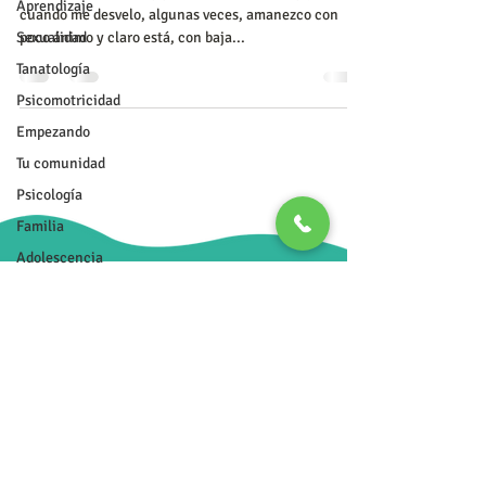
Aprendizaje
cuando me desvelo, algunas veces, amanezco con
Sexualidad
poco ánimo y claro está, con baja...
Tanatología
Psicomotricidad
Empezando
Psicoterapia Transpersonal
Tu comunidad
984-8045-907
Psicología
Familia
Adolescencia
Trabajo
transpersonalplaya@gmail.com
Política de privacidad
Política de cancelación
984-8045-907