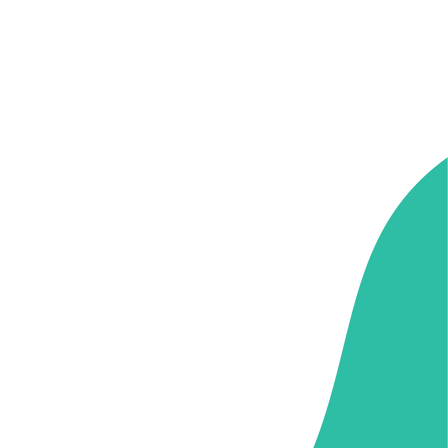
erapia Transpersonal
984-8045-907