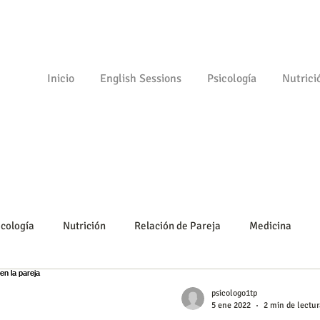
Inicio
English Sessions
Psicología
Nutrici
icología
Nutrición
Relación de Pareja
Medicina
Psicomotricidad
Empezando
Tu comunidad
Psicolo
psicologo1tp
5 ene 2022
2 min de lectur