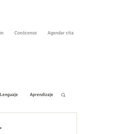
ón
Conócenos
Agendar cita
Lenguaje
Aprendizaje
gía
Familia
a