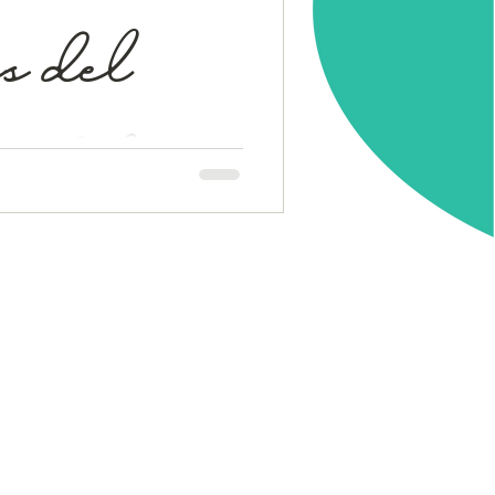
s del
o del
arece ser una voz yoruba,
tal, que se usa con múltiples