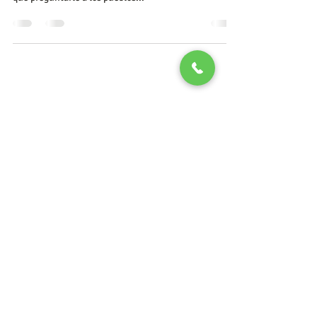
Psicoterapia Transpersonal
984-8045-907
Tu salud y la de tu familia es primero
Costos accesibles, facilidades de pago, aceptamos todas las
tarjetas de crédito​
Pregunta por nuestras promociones y paquete
Atención con previa cita.
Política de privacidad
Política de cancelación
transpersonalplaya@gmail.com