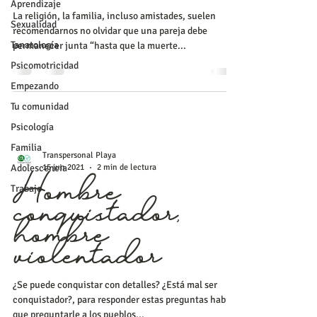
Aprendizaje
La religión, la familia, incluso amistades, suelen
Sexualidad
recomendarnos no olvidar que una pareja debe
Tanatología
permanecer junta “hasta que la muerte...
Psicomotricidad
Empezando
Tu comunidad
Psicología
Familia
Transpersonal Playa
Adolescencia
15 jun 2021
2 min de lectura
Trabajo
Hombre
conquistador,
hombre
violentador
¿Se puede conquistar con detalles? ¿Está mal ser
conquistador?, para responder estas preguntas habría
que preguntarle a los pueblos...