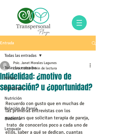
Entrada
Todas las entradas
Psic. Janet Morales Lagunes
Todas las entradas
21 oct 2018
3 min de lectura
Infidelidad: ¿motivo de
Niños
separación? u ¿oportunidad?
Psicología
Nutrición
Recuerdo con gusto que en muchas de 
Relación de Pareja
las primeras entrevistas con los 
pacientes que solicitan terapia de pareja, 
Medicina
 trato  de conocerlos poco a cada uno de 
Lenguaje
ellos, saber a qué se dedican, cuantas 