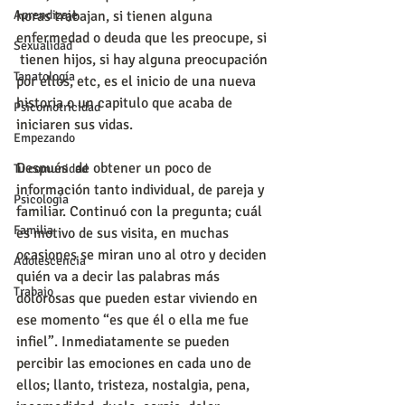
Aprendizaje
horas trabajan, si tienen alguna 
enfermedad o deuda que les preocupe, si 
Sexualidad
 tienen hijos, si hay alguna preocupación 
Tanatología
por ellos, etc, es el inicio de una nueva 
historia o un capitulo que acaba de 
Psicomotricidad
iniciaren sus vidas.
Empezando
Después  de obtener un poco de 
Tu comunidad
información tanto individual, de pareja y 
Psicología
familiar. Continuó con la pregunta; cuál 
Familia
es motivo de sus visita, en muchas 
ocasiones se miran uno al otro y deciden 
Adolescencia
quién va a decir las palabras más 
Trabajo
dolorosas que pueden estar viviendo en 
ese momento “es que él o ella me fue 
infiel”. Inmediatamente se pueden  
percibir las emociones en cada uno de 
ellos; llanto, tristeza, nostalgia, pena, 