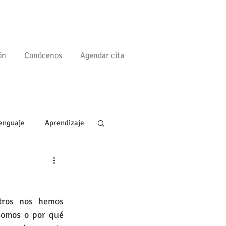
ón
Conócenos
Agendar cita
enguaje
Aprendizaje
a
Familia
ros nos hemos 
omos o por qué 