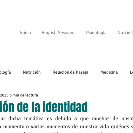
Inicio
English Sessions
Psicología
Nutrici
ología
Nutrición
Relación de Pareja
Medicina
L
 2025
3 min de lectura
Psicomotricidad
Empezando
Tu comunidad
Psicologí
ón de la identidad
dar dicha temática es debido a que muchos de nosot
n momento o varios momentos de nuestra vida quiénes s