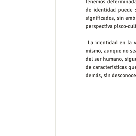
tenemos determinadas
de identidad puede s
significados, sin emb
perspectiva pisco-cul
 La identidad en la vida del ser humano hace alusión a que “un ser humano sigue siendo el 
mismo, aunque no sea 
del ser humano, sigue
de características qu
demás, sin desconocer