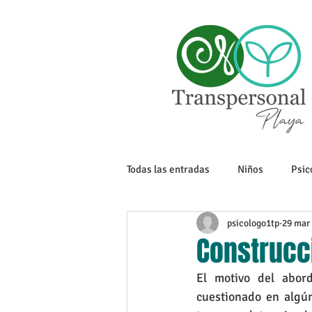
Todas las entradas
Niños
Psic
psicologo1tp
29 mar
Sexualidad
Tanatología
Construcci
El motivo del abor
Adolescencia
Trabajo
cuestionado en algú