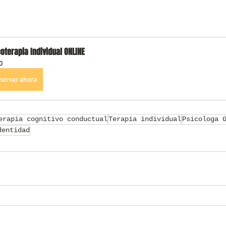
oterapia Individual ONLINE
0
servar ahora
erapia cognitivo conductual
Terapia individual
Psicologa 
dentidad