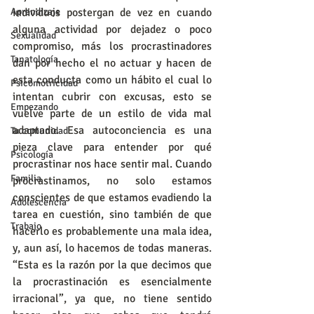
Aprendizaje
individuos postergan de vez en cuando 
alguna actividad por dejadez o poco 
Sexualidad
compromiso, más los procrastinadores 
Tanatología
dan por hecho el no actuar y hacen de 
esta conducta como un hábito el cual lo 
Psicomotricidad
intentan cubrir con excusas, esto se 
Empezando
vuelve parte de un estilo de vida mal 
adaptado. Esa autoconciencia es una 
Tu comunidad
pieza clave para entender por qué 
Psicología
procrastinar nos hace sentir mal. Cuando 
Familia
procrastinamos, no solo estamos 
conscientes de que estamos evadiendo la 
Adolescencia
tarea en cuestión, sino también de que 
Trabajo
hacerlo es probablemente una mala idea, 
y, aun así, lo hacemos de todas maneras. 
“Esta es la razón por la que decimos que 
la procrastinación es esencialmente 
irracional”, ya que, no tiene sentido 