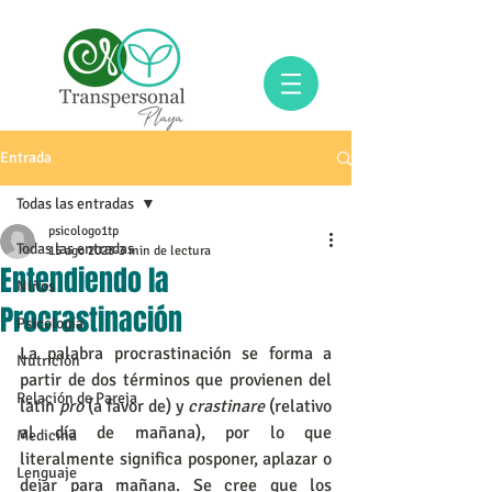
Entrada
Todas las entradas
psicologo1tp
Todas las entradas
15 ago 2023
3 min de lectura
Entendiendo la
Niños
Procrastinación
Psicología
La palabra procrastinación se forma a 
Nutrición
partir de dos términos que provienen del 
Relación de Pareja
latín 
pro
 (a favor de) y 
crastinare
 (relativo 
al día de mañana), por lo que 
Medicina
literalmente significa posponer, aplazar o 
Lenguaje
dejar para mañana. Se cree que los 