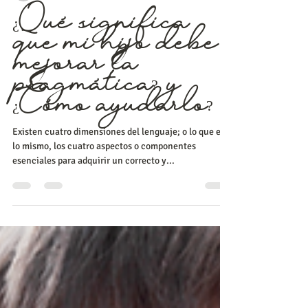
L.C.H Paulina Tapia
7 oct 2019
3 min de lectura
¿Qué significa
que mi hijo debe
mejorar la
pragmática? y
¿Cómo ayudarlo?
Existen cuatro dimensiones del lenguaje; o lo que es
lo mismo, los cuatro aspectos o componentes
esenciales para adquirir un correcto y...