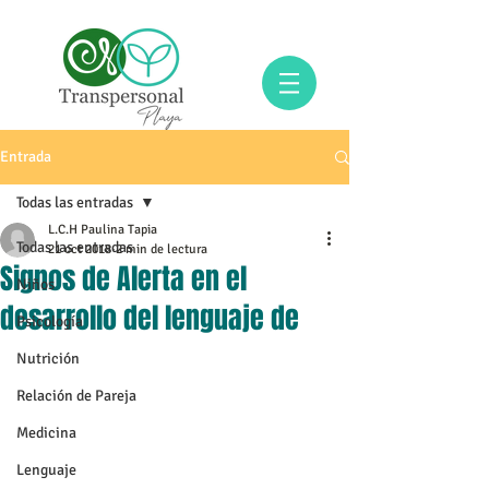
Entrada
Todas las entradas
L.C.H Paulina Tapia
Todas las entradas
21 oct 2018
2 min de lectura
Signos de Alerta en el
Niños
desarrollo del lenguaje de
Psicología
Nutrición
Relación de Pareja
Medicina
Lenguaje