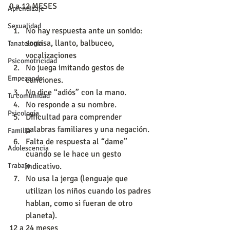
0 a 12 MESES
Aprendizaje
Sexualidad
No hay respuesta ante un sonido: 
sonrisa, llanto, balbuceo, 
Tanatología
vocalizaciones  
Psicomotricidad
No juega imitando gestos de 
Empezando
canciones.  
No dice “adiós” con la mano.  
Tu comunidad
No responde a su nombre.  
Psicología
Dificultad para comprender 
palabras familiares y una negación.  
Familia
Falta de respuesta al “dame” 
Adolescencia
cuando se le hace un gesto 
indicativo.  
Trabajo
No usa la jerga (lenguaje que 
utilizan los niños cuando los padres 
hablan, como si fueran de otro 
planeta). 
12 a 24 meses