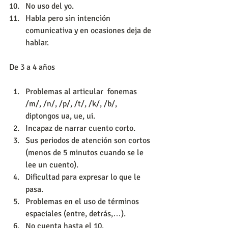
No uso del yo.  
Habla pero sin intención 
comunicativa y en ocasiones deja de 
hablar. 
De 3 a 4 años
Problemas al articular  fonemas 
/m/, /n/, /p/, /t/, /k/, /b/, 
diptongos ua, ue, ui.  
Incapaz de narrar cuento corto.  
Sus periodos de atención son cortos 
(menos de 5 minutos cuando se le 
lee un cuento).  
Dificultad para expresar lo que le 
pasa.  
Problemas en el uso de términos 
espaciales (entre, detrás,…).  
No cuenta hasta el 10.  