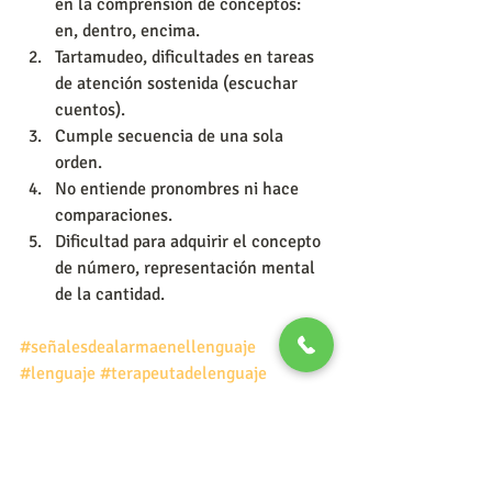
en la comprensión de conceptos: 
en, dentro, encima.  
Tartamudeo, dificultades en tareas 
de atención sostenida (escuchar 
cuentos).  
Cumple secuencia de una sola 
orden.  
No entiende pronombres ni hace 
comparaciones.  
Dificultad para adquirir el concepto 
de número, representación mental 
de la cantidad. 
#señalesdealarmaenellenguaje
#lenguaje
#terapeutadelenguaje
#terapiadelenguaje
#audiciónylenguaje
#problemasdelenguaje
#terapiasdelenguajeenplayadelcarmen
#desarrollodellenguaje