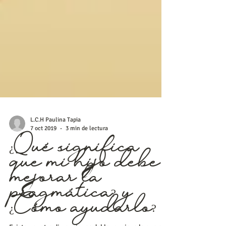
L.C.H Paulina Tapia
7 oct 2019
3 min de lectura
¿Qué significa
que mi hijo debe
mejorar la
pragmática? y