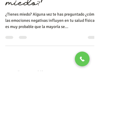
miedo?
¿Tienes miedo? Alguna vez te has preguntado ¿cómo
las emociones negativas influyen en tu salud física?,
es muy probable que la mayoría se...
Transpersonal Playa
19 nov 2020
5 min de lectura
DIFERENCIA
ENTRE
CASTIGO Y
CONSECUENC
IAS