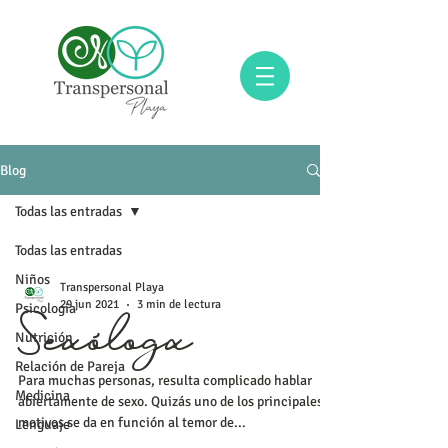
Blog
Todas las entradas
Todas las entradas
Niños
Transpersonal Playa
29 jun 2021
3 min de lectura
Psicología
Nutrición
Sexólogx
Relación de Pareja
Para muchas personas, resulta complicado hablar
Medicina
abiertamente de sexo. Quizás uno de los principales
motivos se da en función al temor de...
Lenguaje