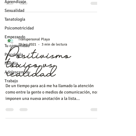
Aprendizaje
Sexualidad
Tanatología
Psicomotricidad
Empezando
Transpersonal Playa
29 jun 2021
3 min de lectura
Tu comunidad
Psicología
Positivismo
Familia
tóxico vs
Adolescencia
realidad
Trabajo
De un tiempo para acá me ha llamado la atención
como entre la gente o medios de comunicación, nos
imponen una nueva anotación a la lista...