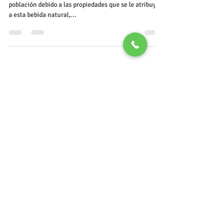
población debido a las propiedades que se le atribuyen
a esta bebida natural,...
Transpersonal Playa
5 may 2021
2 min de lectura
Propiedades del
café
El café es una bebida natural que tiene grandes
beneficios para la salud de quien lo bebe, claro, si se
consume de acuerdo a las...