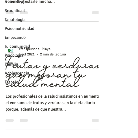
solemos prestarle mucha...
Aprendizaje
Sexualidad
Tanatología
Psicomotricidad
Empezando
Tu comunidad
Transpersonal Playa
4 oct 2021
2 min de lectura
Psicología
Familia
Frutas y verduras
Adolescencia
que mejoran tu
Trabajo
salud mental
Los profesionales de la salud insistimos en aumentar
el consumo de frutas y verduras en la dieta diaria
porque, además de que nuestra...