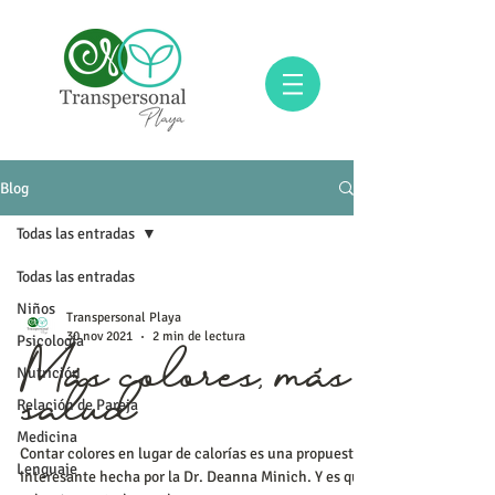
Blog
Todas las entradas
Todas las entradas
Niños
Transpersonal Playa
30 nov 2021
2 min de lectura
Psicología
Nutrición
Más colores, más
Relación de Pareja
salud
Medicina
Contar colores en lugar de calorías es una propuesta
Lenguaje
interesante hecha por la Dr. Deanna Minich. Y es que