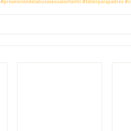
#prevencióndelabusosexualonfantil
#tallerparapadres
#c