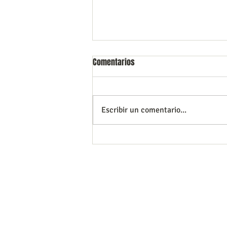
Comentarios
Escribir un comentario...
“Juego: La Nueva Medicina para
la Depresión y la Ansiedad
Juvenil”
transpersonalplaya@gmail.com