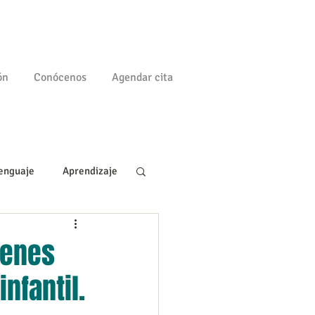
ón
Conócenos
Agendar cita
enguaje
Aprendizaje
a
Familia
ienes
nfantil.