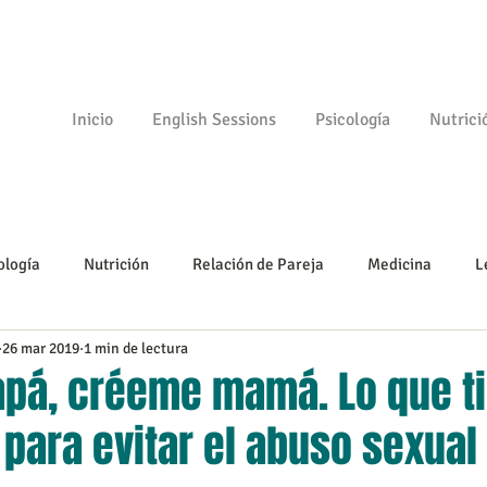
Inicio
English Sessions
Psicología
Nutrici
ología
Nutrición
Relación de Pareja
Medicina
L
26 mar 2019
1 min de lectura
Psicomotricidad
Empezando
Tu comunidad
Psicologí
pá, créeme mamá. Lo que t
para evitar el abuso sexual i