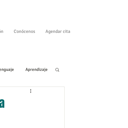
ón
Conócenos
Agendar cita
enguaje
Aprendizaje
a
Familia
a