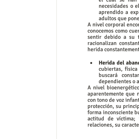
necesidades o el
aprendido a expr
adultos que pone
A nivel corporal enco
conocemos como cuerp
sentir debido a su 
racionalizan constan
herida constantement
Herida del aban
cubiertas, físic
buscará consta
dependientes o al
A nivel bioenergéti
aparentemente que no
con tono de voz infan
protección, su princi
forma inconsciente bu
actitud de víctima;
relaciones, su caract