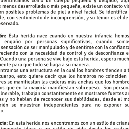
 identificamos como un cuerpo pequeño y delgado, algu
s menos desarrollada o más pequeña, existe un contacto visu
on posibles problemas de piel a nivel facial. Se identifica 
, con sentimiento de incomprensión, y su temor es el de 
bservado. 
ón:
 Ésta herida nace cuando en nuestra infancia hemos
e engaño por personas significativas, cuando somo
sensación de ser manipulado y de sentirse con la confianza 
reciendo con la necesidad de control y de desconfianza en
 Cuando una persona se vive bajo esta herida, espera much
ente para que todo se haga a su manera. 
ontramos una estructura en la cual los hombres tienden a 
 cuerpo, esto quiere decir que los hombros no coinciden 
res se manifiestan las caderas más anchas que los hombros
pos que en la mayoría manifiestan sobrepeso.  Son person
ulnerable, trabajan constantemente en mostrarse fuertes an
es y no hablan de reconocer sus debilidades, desde el mo
mbién se muestran independientes para no exponer su
o. 
cia:
 En esta herida nos encontramos con un estilo de crianza
impuesto ideas y un estilo de vida desde los padres,