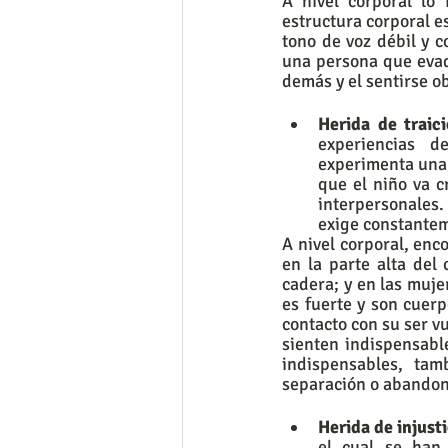
A nivel corporal lo
estructura corporal e
tono de voz débil y c
una persona que evade
demás y el sentirse o
Herida de traici
experiencias d
experimenta una 
que el niño va c
interpersonales.
exige constantem
A nivel corporal, enc
en la parte alta del
cadera; y en las muje
es fuerte y son cuer
contacto con su ser v
sienten indispensabl
indispensables, ta
separación o abandon
Herida de injusti
el cual se han 