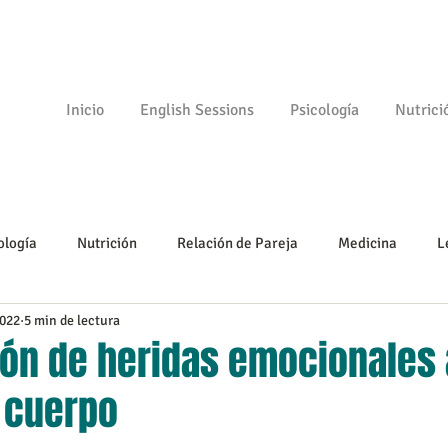
Inicio
English Sessions
Psicología
Nutrici
ología
Nutrición
Relación de Pareja
Medicina
L
2022
5 min de lectura
Psicomotricidad
Empezando
Tu comunidad
Psicologí
ión de heridas emocionales 
l cuerpo