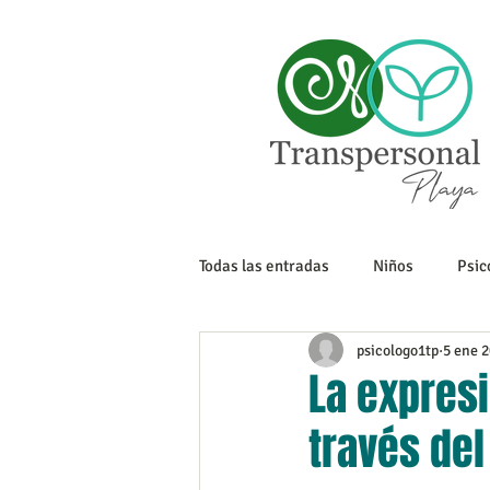
Todas las entradas
Niños
Psic
psicologo1tp
5 ene 
Sexualidad
Tanatología
La expres
través de
Adolescencia
Trabajo