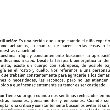
millación
: Es una herida que surge cuando el niño experim
como actuamos, la manera de hacer ciertas cosas o in
nuestras capacidades. 
utoestima frágil y constantemente buscamos la aprobaci
 llevamos a cabo. Desde la terapia bioenergética la iden
quista; existe un cuerpo con sobrepeso, de posible baj
ía en el rostro y cuello. Nos referimos a una personali
 que trabajan constantemente para agradarle a los demás, 
nes o necesidades, las reconoce, pero no las atienden 
debido a que inconscientemente su temor es ser castigado. 
zo:
 Tiene su origen cuando nos sentimos rechazados en nue
stras acciones, pensamientos y emociones. Cuando som
ceptar una crítica y constantemente buscamos evitar el sufr