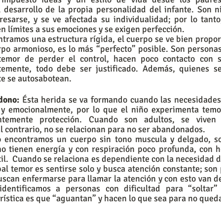
 desarrollo de la propia personalidad del infante. Son n
esarse, y se ve afectada su individualidad; por lo tanto
n límites a sus emociones y se exigen perfección. 
ntramos una estructura rígida, el cuerpo se ve bien propor
o armonioso, es lo más “perfecto” posible. Son personas
temor de perder el control, hacen poco contacto con s
temente, todo debe ser justificado. Además, quienes se
e se autosabotean. 
dono:
 Ésta herida se va formando cuando las necesidades 
a y emocionalmente, por lo que el niño experimenta temor
ntemente protección. Cuando son adultos, se viven 
 contrario, no se relacionan para no ser abandonados.   
co encontramos un cuerpo sin tono muscula y delgado, s
 tienen energía y con respiración poco profunda, con h
til.  Cuando se relaciona es dependiente con la necesidad d
pal temor es sentirse solo y busca atención constante; son
scan enfermarse para llamar la atención y con esto van d
 identificamos a personas con dificultad para “soltar”
erística es que “aguantan” y hacen lo que sea para no queda