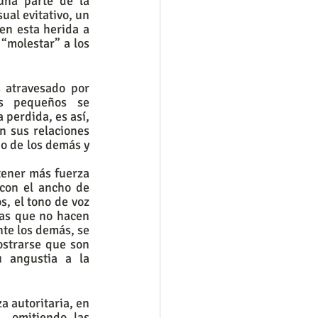
na parte de la 
al evitativo, un 
en esta herida a 
“molestar” a los 
 atravesado por 
s pequeños se 
perdida, es así, 
 sus relaciones 
o de los demás y 
tener más fuerza 
con el ancho de 
, el tono de voz 
as que no hacen 
te los demás, se 
strarse que son 
 angustia a la 
 autoritaria, en 
 omitiendo las 