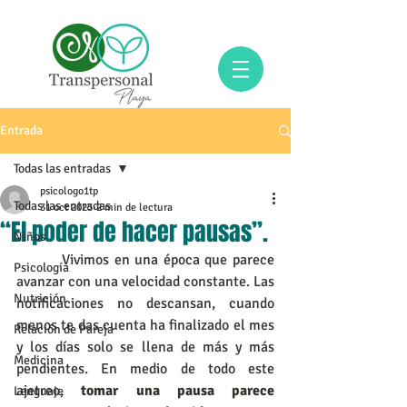
Entrada
Todas las entradas
psicologo1tp
Todas las entradas
31 oct 2025
2 min de lectura
“El poder de hacer pausas”.
Niños
         Vivimos en una época que parece 
Psicología
avanzar con una velocidad constante. Las 
Nutrición
notificaciones no descansan, cuando 
menos te das cuenta ha finalizado el mes 
Relación de Pareja
y los días solo se llena de más y más 
Medicina
pendientes. En medio de todo este 
ajetreo,
 tomar una pausa parece 
Lenguaje