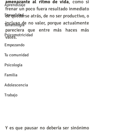
amenazante al ritmo de vida
, como si 
Aprendizaje
frenar un poco fuera resultado inmediato 
Sexualidad
de quedarse atrás, de no ser productivo, o 
incluso de no valer, porque actualmente 
Tanatología
pareciera que entre más haces más 
Psicomotricidad
vales.
Empezando
Tu comunidad
Psicología
Familia
Adolescencia
Trabajo
Y es que pausar no debería ser sinónimo 